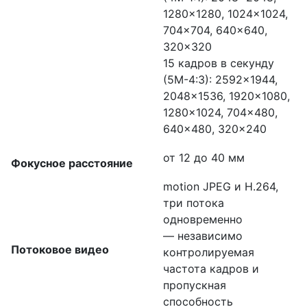
1280×1280, 1024×1024,
704×704, 640×640,
320×320
15 кадров в секунду
(5M-4:3): 2592×1944,
2048×1536, 1920×1080,
1280×1024, 704×480,
640×480, 320×240
от 12 до 40 мм
Фокусное расстояние
motion JPEG и H.264,
три потока
одновременно
— независимо
Потоковое видео
контролируемая
частота кадров и
пропускная
способность