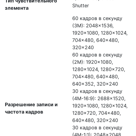
Тип чувствительного
Shutter
элемента
60 кадров в секунду
(3M): 2048×1536,
1920×1080, 1280×1024,
704×480, 640×480,
320×240
60 кадров в секунду
(2М): 1920×1080,
1280×1024, 1280×720,
704×480, 640×480,
640×352, 320×240
30 кадров в секунду
(4M-16:9): 2688×1520,
Разрешение записи и
1920×1080, 1280×1024,
частота кадров
1280×720, 704×480,
640×480, 320×240
30 кадров в секунду
(4M-1:1): 2048×2048,