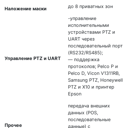
до 8 приватных зон
Наложение маски
-управление
исполнительными
устройствами PTZ и
UART через
последовательный порт
(RS232/RS485);
Управление PTZ и UART
— поддержка
протоколов; Pelco P и
Pelco D, Vicon V1311RB,
Samsung PTZ, Honeywell
PTZ и X10 и принтер
Epson
передача внешних
данных (POS,
последовательные
Прочее
данные) с