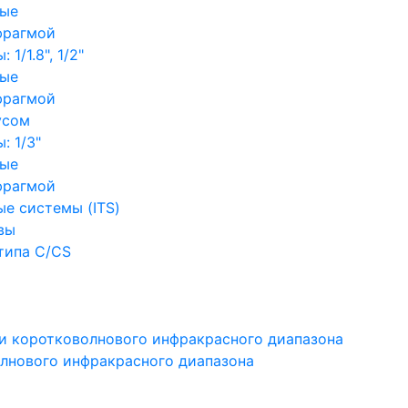
ные
фрагмой
1/1.8", 1/2"
ные
фрагмой
усом
: 1/3"
ные
фрагмой
е системы (ITS)
вы
типа C/CS
и коротковолнового инфракрасного диапазона
лнового инфракрасного диапазона