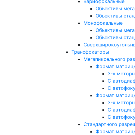
Вариофокальные
Объективы мега
Объективы стан
Монофокальные
Объективы мега
Объективы стан
Сверхширокоугольн
Трансфокаторы
Мегапиксельного ра
Формат матрицы: 
3-х мотор
С автодиа
С автофок
Формат матрицы: 1
3-х мотор
С автодиа
С автофок
Стандартного разре
Формат матрицы: 