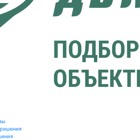
вы
зрешения
шения