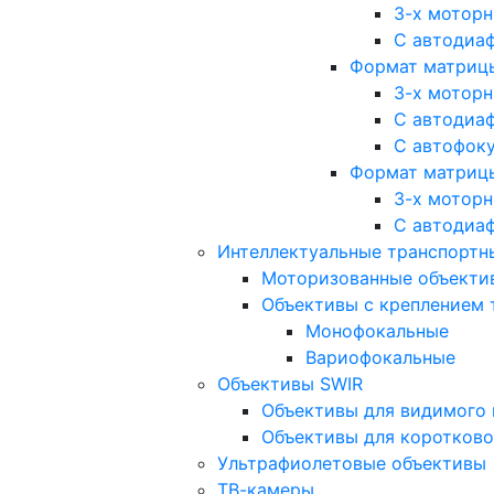
3-х мотор
С автодиа
Формат матрицы: 
3-х мотор
С автодиа
С автофок
Формат матрицы
3-х мотор
С автодиа
Интеллектуальные транспортны
Моторизованные объекти
Объективы с креплением 
Монофокальные
Вариофокальные
Объективы SWIR
Объективы для видимого 
Объективы для коротково
Ультрафиолетовые объективы
ТВ-камеры