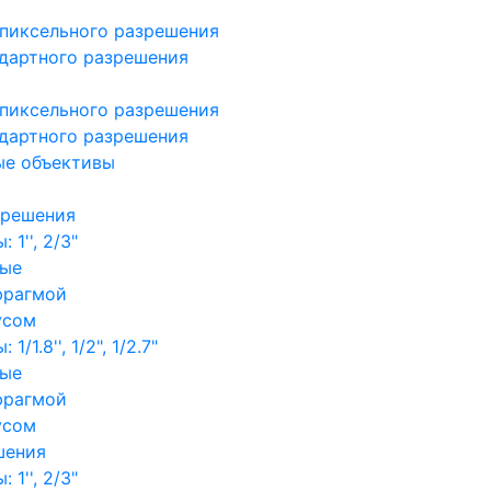
пиксельного разрешения
дартного разрешения
пиксельного разрешения
дартного разрешения
ые объективы
зрешения
1'', 2/3"
ные
фрагмой
усом
/1.8'', 1/2", 1/2.7"
ные
фрагмой
усом
шения
1'', 2/3"