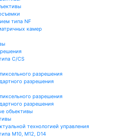
бъективы
осъемки
ием типа NF
матричных камер
вы
зрешения
типа C/CS
пиксельного разрешения
дартного разрешения
пиксельного разрешения
дартного разрешения
ые объективы
тивы
ктуальной технологией управления
ипа M10, M12, D14