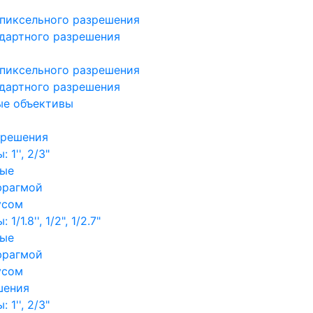
пиксельного разрешения
дартного разрешения
пиксельного разрешения
дартного разрешения
ые объективы
зрешения
1'', 2/3"
ные
фрагмой
усом
/1.8'', 1/2", 1/2.7"
ные
фрагмой
усом
шения
1'', 2/3"