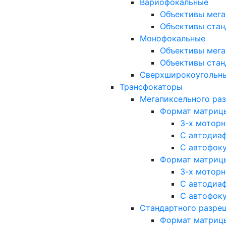
Вариофокальные
Объективы мега
Объективы стан
Монофокальные
Объективы мега
Объективы стан
Сверхширокоугольн
Трансфокаторы
Мегапиксельного ра
Формат матрицы: 
3-х мотор
С автодиа
С автофок
Формат матрицы: 1
3-х мотор
С автодиа
С автофок
Стандартного разре
Формат матрицы: 