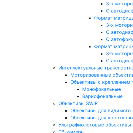
3-х мотор
С автодиа
Формат матрицы: 
3-х мотор
С автодиа
С автофок
Формат матрицы
3-х мотор
С автодиа
Интеллектуальные транспортны
Моторизованные объекти
Объективы с креплением 
Монофокальные
Вариофокальные
Объективы SWIR
Объективы для видимого 
Объективы для коротково
Ультрафиолетовые объективы
ТВ-камеры