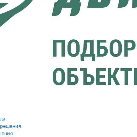
вы
зрешения
шения