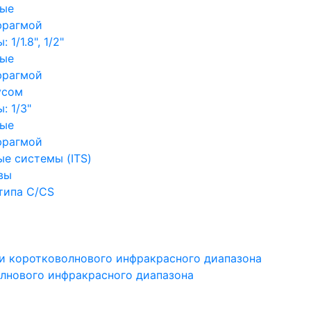
ные
фрагмой
1/1.8", 1/2"
ные
фрагмой
усом
: 1/3"
ные
фрагмой
е системы (ITS)
вы
типа C/CS
и коротковолнового инфракрасного диапазона
лнового инфракрасного диапазона