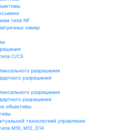
бъективы
осъемки
ием типа NF
матричных камер
вы
зрешения
типа C/CS
пиксельного разрешения
дартного разрешения
пиксельного разрешения
дартного разрешения
ые объективы
тивы
ктуальной технологией управления
ипа M10, M12, D14