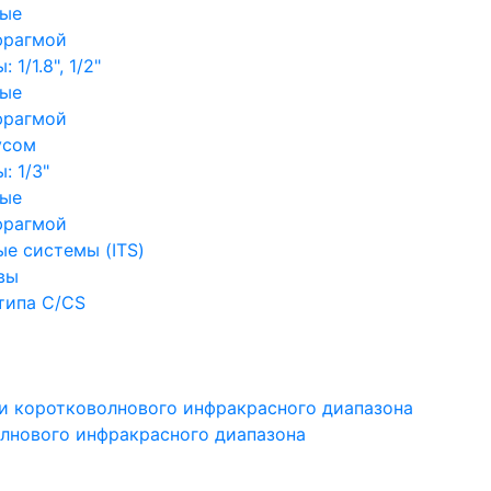
ные
фрагмой
1/1.8", 1/2"
ные
фрагмой
усом
: 1/3"
ные
фрагмой
е системы (ITS)
вы
типа C/CS
и коротковолнового инфракрасного диапазона
лнового инфракрасного диапазона