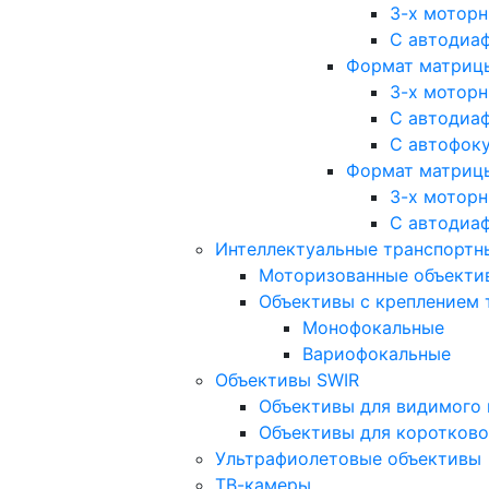
3-х мотор
С автодиа
Формат матрицы: 
3-х мотор
С автодиа
С автофок
Формат матрицы
3-х мотор
С автодиа
Интеллектуальные транспортны
Моторизованные объекти
Объективы с креплением 
Монофокальные
Вариофокальные
Объективы SWIR
Объективы для видимого 
Объективы для коротково
Ультрафиолетовые объективы
ТВ-камеры