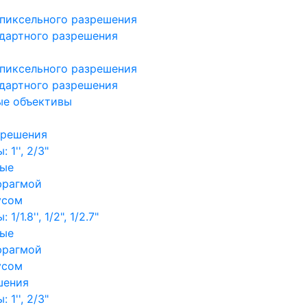
пиксельного разрешения
дартного разрешения
пиксельного разрешения
дартного разрешения
ые объективы
зрешения
1'', 2/3"
ные
фрагмой
усом
/1.8'', 1/2", 1/2.7"
ные
фрагмой
усом
шения
1'', 2/3"