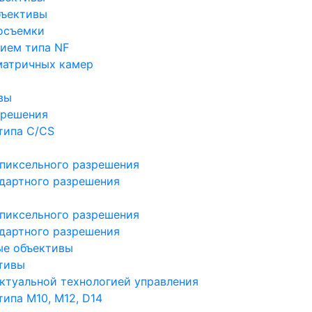
бъективы
осъемки
ием типа NF
матричных камер
вы
зрешения
типа C/CS
пиксельного разрешения
дартного разрешения
пиксельного разрешения
дартного разрешения
ые объективы
тивы
ктуальной технологией управления
ипа M10, M12, D14