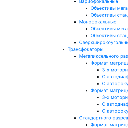
Вариофокальные
Объективы мега
Объективы стан
Монофокальные
Объективы мега
Объективы стан
Сверхширокоугольн
Трансфокаторы
Мегапиксельного ра
Формат матрицы: 
3-х мотор
С автодиа
С автофок
Формат матрицы: 1
3-х мотор
С автодиа
С автофок
Стандартного разре
Формат матрицы: 