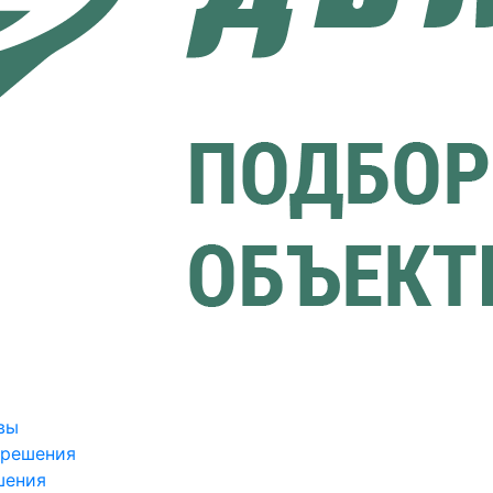
вы
зрешения
шения