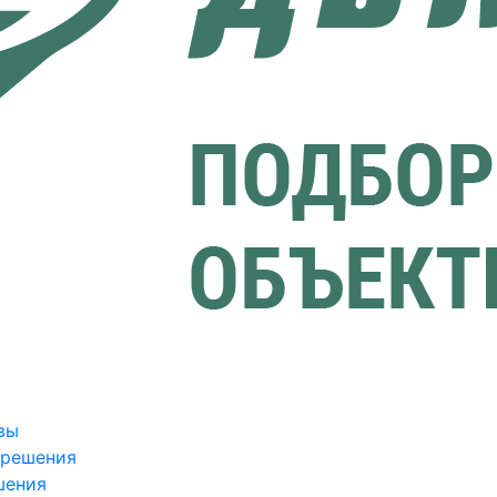
вы
зрешения
шения