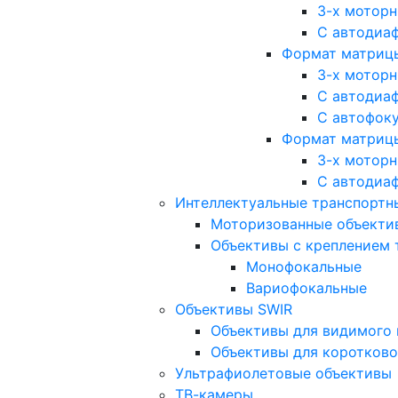
3-х мотор
С автодиа
Формат матрицы: 
3-х мотор
С автодиа
С автофок
Формат матрицы
3-х мотор
С автодиа
Интеллектуальные транспортны
Моторизованные объекти
Объективы с креплением 
Монофокальные
Вариофокальные
Объективы SWIR
Объективы для видимого 
Объективы для коротково
Ультрафиолетовые объективы
ТВ-камеры