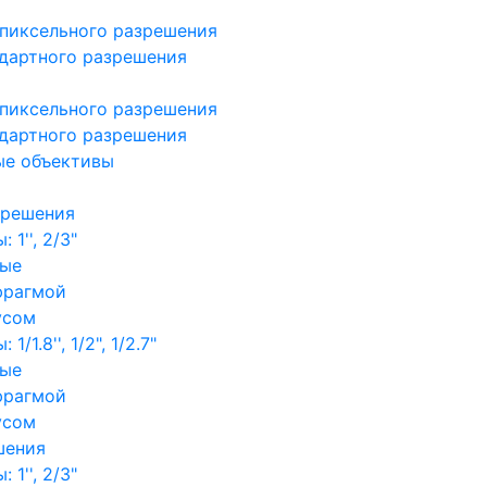
пиксельного разрешения
дартного разрешения
пиксельного разрешения
дартного разрешения
ые объективы
зрешения
1'', 2/3"
ные
фрагмой
усом
/1.8'', 1/2", 1/2.7"
ные
фрагмой
усом
шения
1'', 2/3"