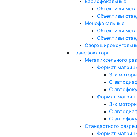
Вариофокальные
Объективы мега
Объективы стан
Монофокальные
Объективы мега
Объективы стан
Сверхширокоугольн
Трансфокаторы
Мегапиксельного ра
Формат матрицы: 
3-х мотор
С автодиа
С автофок
Формат матрицы: 1
3-х мотор
С автодиа
С автофок
Стандартного разре
Формат матрицы: 