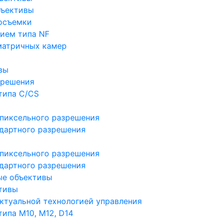
бъективы
осъемки
ием типа NF
матричных камер
вы
зрешения
типа C/CS
пиксельного разрешения
дартного разрешения
пиксельного разрешения
дартного разрешения
ые объективы
тивы
ктуальной технологией управления
ипа M10, M12, D14