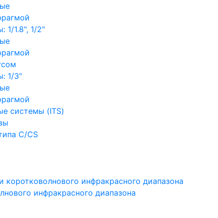
ные
фрагмой
1/1.8", 1/2"
ные
фрагмой
усом
: 1/3"
ные
фрагмой
е системы (ITS)
вы
типа C/CS
и коротковолнового инфракрасного диапазона
лнового инфракрасного диапазона