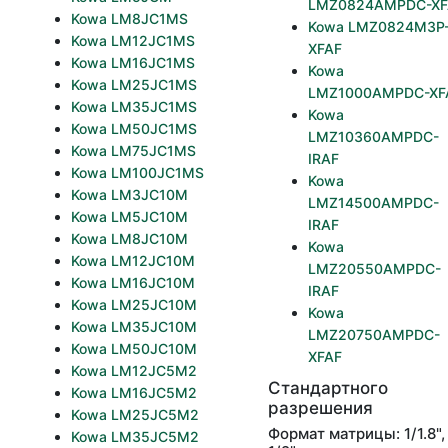
LMZ0824AMPDC-XF
Kowa LM8JC1MS
Kowa LMZ0824M3P
Kowa LM12JC1MS
XFAF
Kowa LM16JC1MS
Kowa
Kowa LM25JC1MS
LMZ1000AMPDC-XF
Kowa LM35JC1MS
Kowa
Kowa LM50JC1MS
LMZ10360AMPDC-
Kowa LM75JC1MS
IRAF
Kowa LM100JC1MS
Kowa
Kowa LM3JC10M
LMZ14500AMPDC-
Kowa LM5JC10M
IRAF
Kowa LM8JC10M
Kowa
Kowa LM12JC10M
LMZ20550AMPDC-
Kowa LM16JC10M
IRAF
Kowa LM25JC10M
Kowa
Kowa LM35JC10M
LMZ20750AMPDC-
Kowa LM50JC10M
XFAF
Kowa LM12JC5M2
Стандартного
Kowa LM16JC5M2
разрешения
Kowa LM25JC5M2
Формат матрицы: 1/1.8",
Kowa LM35JC5M2