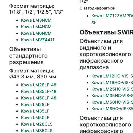
1/2"
Формат матрицы:
С автодиафрагмой
1/1.8'', 1/2", 1/2.5", 1/3"
Kowa LMZ123AMPD
Kowa LM3NCM
XF
Kowa LM4NCM
Объективы SWI
Kowa LM6NCM
Kowa LMVZ4411
Объективы для
видимого и
Объективы
коротковолнового
стандартного
инфракрасного
разрешения
диапазона
Формат матрицы:
Kowa LM12HC-VIS-
Ø43.3 мм, Ø30 мм
Kowa LM16HC-VIS-
Kowa LM28LF-48
Kowa LM25HC-VIS-
Kowa LM35LF-48
Kowa LM35HC-VIS-
Kowa LM50LF-48
Kowa LM50HC-VIS-
Kowa LM28LF
Kowa LM8HC-VIS-S
Kowa LM35LF
Объективы для
Kowa LM50LF
коротковолнового
Kowa LM28CLS
инфракрасного
Kowa LM35CLS