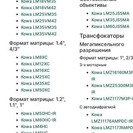
Kowa LM18VM35
объективы
Kowa LM18VM42
Kowa LM25JS5MA
Kowa LM25VM35
Kowa LM35JS5MA
Kowa LM25VM42
Kowa LM60JS5MA
Kowa LM35VM35
Kowa LM35VM42
Трансфокаторы
Формат матрицы: 1.4",
Мегапиксельного
4/3"
разрешения
Kowa LM8XC
Формат матрицы: 1'', 2/3
Kowa LM12XC
3-х моторные
Kowa LM16XC
Kowa LMZ16160M3P
Kowa LM25XC
IR
Kowa LM35XC
Kowa LMZ25300M3
Kowa LM50XC
IR
Kowa LMZ1177M3P-
Формат матрицы: 1.2",
1.1", 1"
С автодиафрагмой
Kowa LM50HC-IR
Kowa
Kowa LM60HC-IR
LMZ11176AMPDC-IR
Kowa LM4HC
Kowa LMZ1177AMPD
Kowa LM6HC