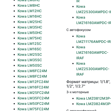
IR
Kowa LM8HC
Kowa
Kowa LM12HC
LMZ25300AMPDC-I
Kowa LM16HC
Kowa
Kowa LM25HC
LMZ16160AMPDC-I
Kowa LM35HC
С автофокусом
Kowa LM50HC
Kowa
Kowa LM75HC
LMZ11176AMPDC-IR
Kowa LM12SC
Kowa
Kowa LM16SC
LMZ16160AMPDC-
Kowa LM25SC
IRAF
Kowa LM35SC
Kowa
Kowa LM50SC
LMZ25300AMPDC-
Kowa LM6FC24M
IRAF
Kowa LM8FC24M
Формат матрицы: 1/1.8'',
Kowa LM12FC24M
1/2", 1/2.7"
Kowa LM16FC24M
3-х моторные
Kowa LM25FC24M
Kowa LM35FC24M
Kowa LMZ0812M3P-
Kowa LM50FC24M
Kowa LMZ0824M3P
Kowa LM75FC24M
С автодиафрагмой