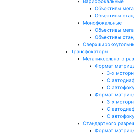
Вариофокальные
Объективы мега
Объективы стан
Монофокальные
Объективы мега
Объективы стан
Сверхширокоугольн
Трансфокаторы
Мегапиксельного ра
Формат матрицы: 
3-х мотор
С автодиа
С автофок
Формат матрицы: 1
3-х мотор
С автодиа
С автофок
Стандартного разре
Формат матрицы: 