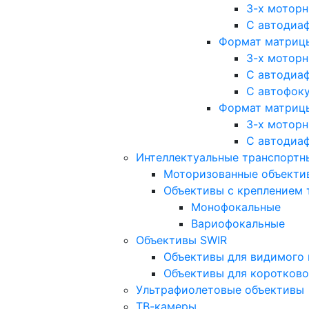
3-х мотор
С автодиа
Формат матрицы: 
3-х мотор
С автодиа
С автофок
Формат матрицы
3-х мотор
С автодиа
Интеллектуальные транспортны
Моторизованные объекти
Объективы с креплением 
Монофокальные
Вариофокальные
Объективы SWIR
Объективы для видимого 
Объективы для коротково
Ультрафиолетовые объективы
ТВ-камеры