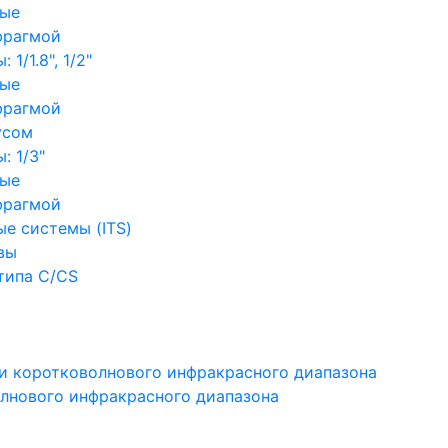
ные
фрагмой
1/1.8", 1/2"
ные
фрагмой
усом
: 1/3"
ные
фрагмой
е системы (ITS)
вы
типа C/CS
и коротковолнового инфракрасного диапазона
лнового инфракрасного диапазона