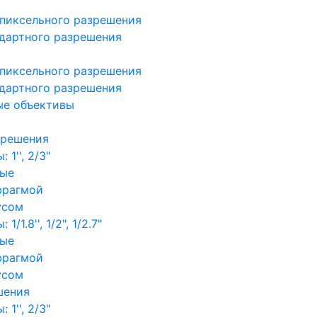
пиксельного разрешения
дартного разрешения
пиксельного разрешения
дартного разрешения
ые объективы
зрешения
1'', 2/3"
ные
фрагмой
усом
/1.8'', 1/2", 1/2.7"
ные
фрагмой
усом
шения
1'', 2/3"