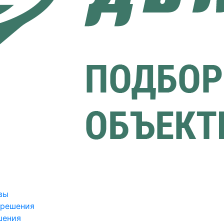
вы
зрешения
шения