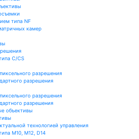
бъективы
осъемки
ием типа NF
матричных камер
вы
зрешения
типа C/CS
пиксельного разрешения
дартного разрешения
пиксельного разрешения
дартного разрешения
ые объективы
тивы
ктуальной технологией управления
ипа M10, M12, D14