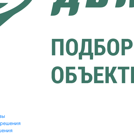
вы
зрешения
шения