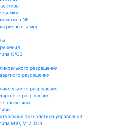
бъективы
осъемки
ием типа NF
матричных камер
вы
зрешения
типа C/CS
пиксельного разрешения
дартного разрешения
пиксельного разрешения
дартного разрешения
ые объективы
тивы
ктуальной технологией управления
ипа M10, M12, D14