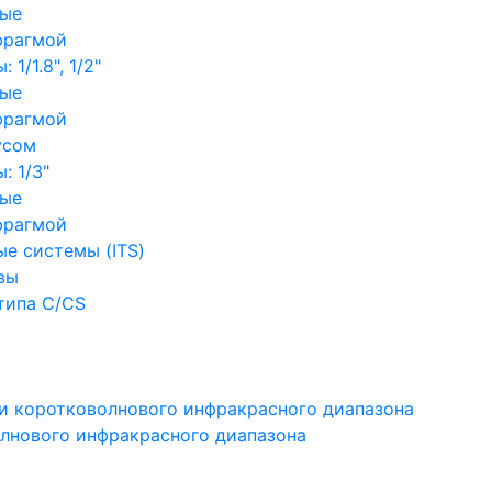
ные
фрагмой
1/1.8", 1/2"
ные
фрагмой
усом
: 1/3"
ные
фрагмой
е системы (ITS)
вы
типа C/CS
и коротковолнового инфракрасного диапазона
лнового инфракрасного диапазона