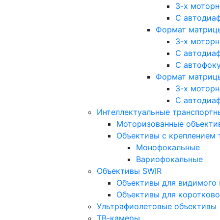
3-х мотор
С автодиа
Формат матрицы: 
3-х мотор
С автодиа
С автофок
Формат матрицы
3-х мотор
С автодиа
Интеллектуальные транспортны
Моторизованные объекти
Объективы с креплением 
Монофокальные
Вариофокальные
Объективы SWIR
Объективы для видимого 
Объективы для коротково
Ультрафиолетовые объективы
ТВ-камеры