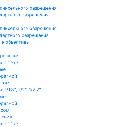
пиксельного разрешения
дартного разрешения
пиксельного разрешения
дартного разрешения
ые объективы
зрешения
1'', 2/3"
ные
фрагмой
усом
/1.8'', 1/2", 1/2.7"
ные
фрагмой
усом
шения
1'', 2/3"