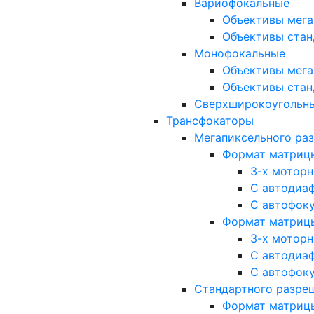
Вариофокальные
Объективы мега
Объективы стан
Монофокальные
Объективы мега
Объективы стан
Сверхширокоугольн
Трансфокаторы
Мегапиксельного ра
Формат матрицы: 
3-х мотор
С автодиа
С автофок
Формат матрицы: 1
3-х мотор
С автодиа
С автофок
Стандартного разре
Формат матрицы: 