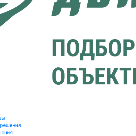
вы
зрешения
шения