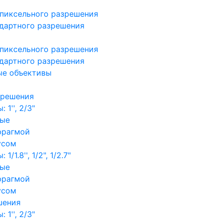
пиксельного разрешения
дартного разрешения
пиксельного разрешения
дартного разрешения
ые объективы
зрешения
1'', 2/3"
ные
фрагмой
усом
/1.8'', 1/2", 1/2.7"
ные
фрагмой
усом
шения
1'', 2/3"