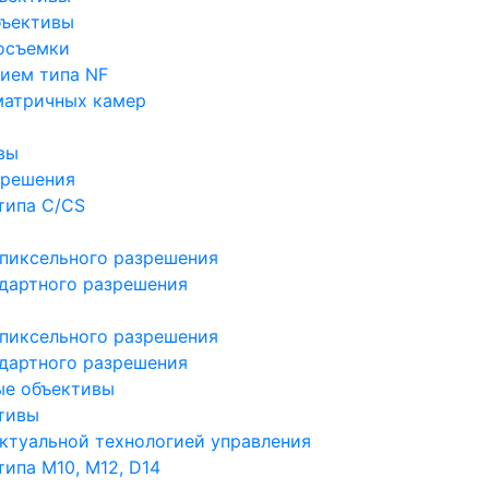
бъективы
осъемки
ием типа NF
матричных камер
вы
зрешения
типа C/CS
пиксельного разрешения
дартного разрешения
пиксельного разрешения
дартного разрешения
ые объективы
тивы
ктуальной технологией управления
ипа M10, M12, D14