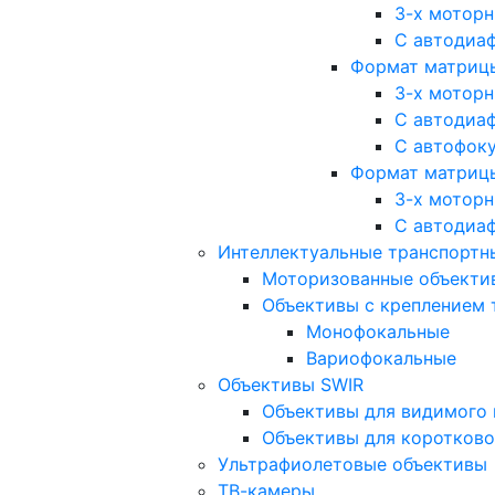
3-х мотор
С автодиа
Формат матрицы: 
3-х мотор
С автодиа
С автофок
Формат матрицы
3-х мотор
С автодиа
Интеллектуальные транспортны
Моторизованные объекти
Объективы с креплением 
Монофокальные
Вариофокальные
Объективы SWIR
Объективы для видимого 
Объективы для коротково
Ультрафиолетовые объективы
ТВ-камеры