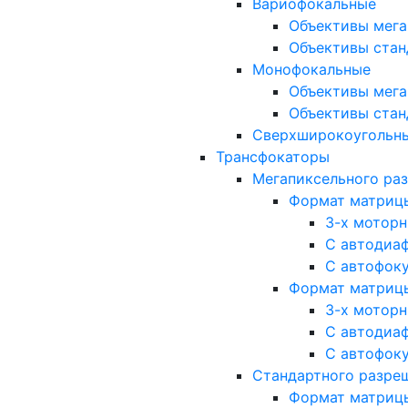
Вариофокальные
Объективы мега
Объективы стан
Монофокальные
Объективы мега
Объективы стан
Сверхширокоугольн
Трансфокаторы
Мегапиксельного ра
Формат матрицы: 
3-х мотор
С автодиа
С автофок
Формат матрицы: 1
3-х мотор
С автодиа
С автофок
Стандартного разре
Формат матрицы: 