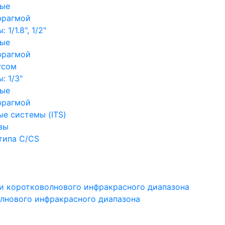
ные
фрагмой
1/1.8", 1/2"
ные
фрагмой
усом
: 1/3"
ные
фрагмой
е системы (ITS)
вы
типа C/CS
и коротковолнового инфракрасного диапазона
лнового инфракрасного диапазона