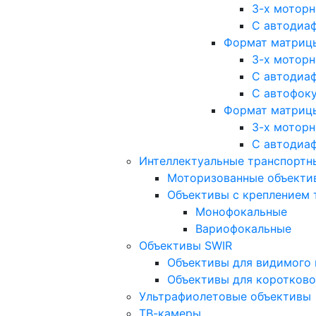
3-х мотор
С автодиа
Формат матрицы: 
3-х мотор
С автодиа
С автофок
Формат матрицы
3-х мотор
С автодиа
Интеллектуальные транспортны
Моторизованные объекти
Объективы с креплением 
Монофокальные
Вариофокальные
Объективы SWIR
Объективы для видимого 
Объективы для коротково
Ультрафиолетовые объективы
ТВ-камеры