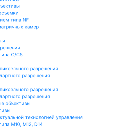
бъективы
осъемки
ием типа NF
матричных камер
вы
зрешения
типа C/CS
пиксельного разрешения
дартного разрешения
пиксельного разрешения
дартного разрешения
ые объективы
тивы
ктуальной технологией управления
ипа M10, M12, D14