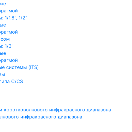
ные
фрагмой
1/1.8", 1/2"
ные
фрагмой
усом
: 1/3"
ные
фрагмой
е системы (ITS)
вы
типа C/CS
и коротковолнового инфракрасного диапазона
лнового инфракрасного диапазона