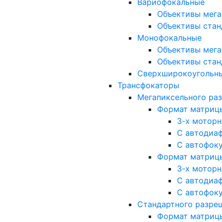
Вариофокальные
Объективы мега
Объективы стан
Монофокальные
Объективы мега
Объективы стан
Сверхширокоугольн
Трансфокаторы
Мегапиксельного ра
Формат матрицы: 
3-х мотор
С автодиа
С автофок
Формат матрицы: 1
3-х мотор
С автодиа
С автофок
Стандартного разре
Формат матрицы: 