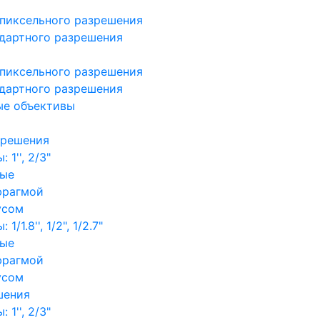
пиксельного разрешения
дартного разрешения
пиксельного разрешения
дартного разрешения
ые объективы
зрешения
1'', 2/3"
ные
фрагмой
усом
/1.8'', 1/2", 1/2.7"
ные
фрагмой
усом
шения
1'', 2/3"