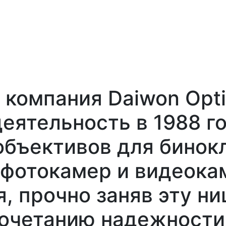
омпания Daiwon Optica
еятельность в 1988 го
объективов для бинокл
 фотокамер и видеока
, прочно заняв эту ни
очетанию надежности