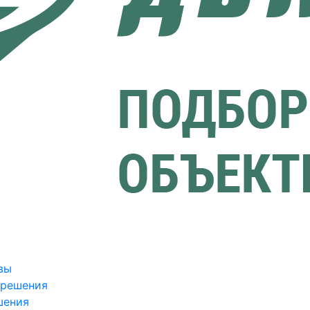
вы
зрешения
шения