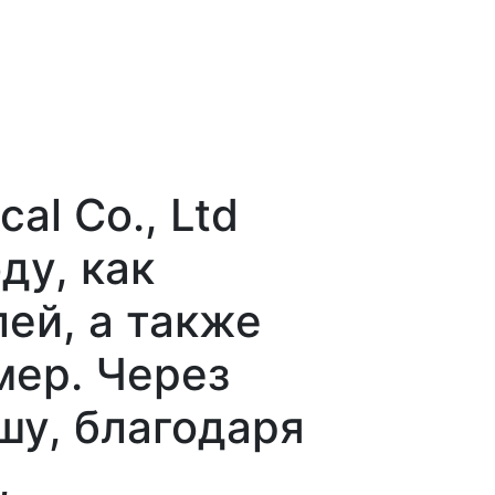
l Co., Ltd
ду, как
ей, а также
мер. Через
шу, благодаря
,