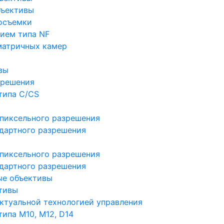
бъективы
осъемки
ием типа NF
матричных камер
вы
зрешения
типа C/CS
пиксельного разрешения
дартного разрешения
пиксельного разрешения
дартного разрешения
ые объективы
тивы
ктуальной технологией управления
ипа M10, M12, D14