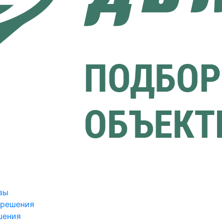
вы
зрешения
шения