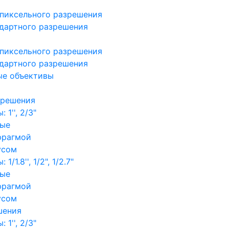
пиксельного разрешения
дартного разрешения
пиксельного разрешения
дартного разрешения
ые объективы
зрешения
1'', 2/3"
ные
фрагмой
усом
/1.8'', 1/2", 1/2.7"
ные
фрагмой
усом
шения
1'', 2/3"