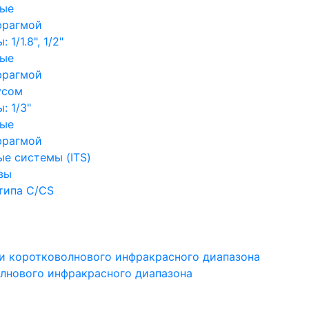
ные
фрагмой
1/1.8", 1/2"
ные
фрагмой
усом
: 1/3"
ные
фрагмой
е системы (ITS)
вы
типа C/CS
и коротковолнового инфракрасного диапазона
лнового инфракрасного диапазона