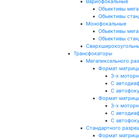
Вариофокальные
Объективы мега
Объективы стан
Монофокальные
Объективы мега
Объективы стан
Сверхширокоугольн
Трансфокаторы
Мегапиксельного ра
Формат матрицы: 
3-х мотор
С автодиа
С автофок
Формат матрицы: 1
3-х мотор
С автодиа
С автофок
Стандартного разре
Формат матрицы: 