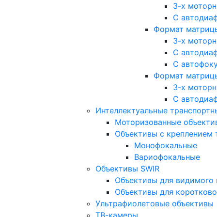
3-х мотор
С автодиа
Формат матрицы: 
3-х мотор
С автодиа
С автофок
Формат матрицы
3-х мотор
С автодиа
Интеллектуальные транспортны
Моторизованные объекти
Объективы с креплением 
Монофокальные
Вариофокальные
Объективы SWIR
Объективы для видимого 
Объективы для коротково
Ультрафиолетовые объективы
ТВ-камеры