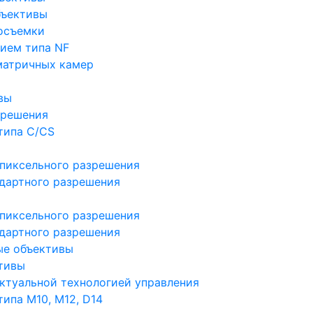
бъективы
осъемки
ием типа NF
матричных камер
вы
зрешения
типа C/CS
пиксельного разрешения
дартного разрешения
пиксельного разрешения
дартного разрешения
ые объективы
тивы
ктуальной технологией управления
ипа M10, M12, D14