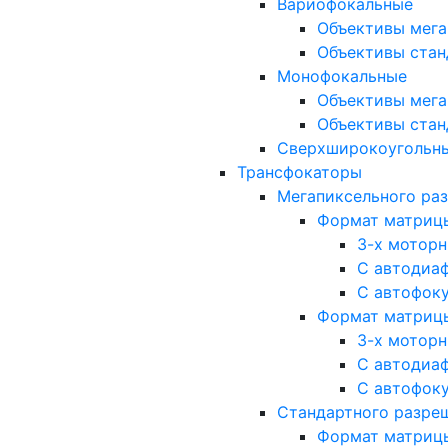
Вариофокальные
Объективы мега
Объективы стан
Монофокальные
Объективы мега
Объективы стан
Сверхширокоугольн
Трансфокаторы
Мегапиксельного ра
Формат матрицы: 
3-х мотор
С автодиа
С автофок
Формат матрицы: 1
3-х мотор
С автодиа
С автофок
Стандартного разре
Формат матрицы: 