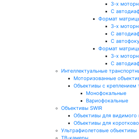
3-х мотор
С автодиа
Формат матрицы: 
3-х мотор
С автодиа
С автофок
Формат матрицы
3-х мотор
С автодиа
Интеллектуальные транспортны
Моторизованные объекти
Объективы с креплением 
Монофокальные
Вариофокальные
Объективы SWIR
Объективы для видимого 
Объективы для коротково
Ультрафиолетовые объективы
ТВ-камеры