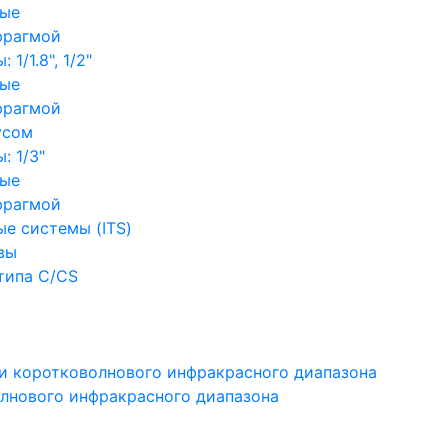
ные
фрагмой
1/1.8", 1/2"
ные
фрагмой
усом
: 1/3"
ные
фрагмой
е системы (ITS)
вы
типа C/CS
и коротковолнового инфракрасного диапазона
лнового инфракрасного диапазона