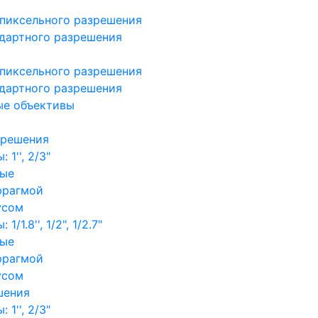
пиксельного разрешения
дартного разрешения
пиксельного разрешения
дартного разрешения
ые объективы
зрешения
1'', 2/3"
ные
фрагмой
усом
/1.8'', 1/2", 1/2.7"
ные
фрагмой
усом
шения
1'', 2/3"