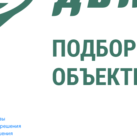
вы
зрешения
шения