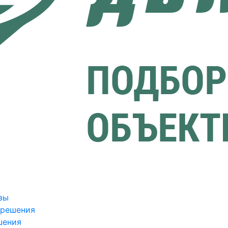
вы
зрешения
шения