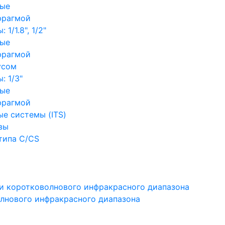
ные
фрагмой
1/1.8", 1/2"
ные
фрагмой
усом
: 1/3"
ные
фрагмой
е системы (ITS)
вы
типа C/CS
и коротковолнового инфракрасного диапазона
лнового инфракрасного диапазона