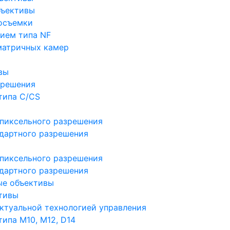
бъективы
осъемки
ием типа NF
матричных камер
вы
зрешения
типа C/CS
пиксельного разрешения
дартного разрешения
пиксельного разрешения
дартного разрешения
ые объективы
тивы
ктуальной технологией управления
ипа M10, M12, D14