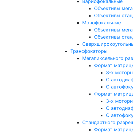
Вариофокальные
Объективы мега
Объективы стан
Монофокальные
Объективы мега
Объективы стан
Сверхширокоугольн
Трансфокаторы
Мегапиксельного ра
Формат матрицы: 
3-х мотор
С автодиа
С автофок
Формат матрицы: 1
3-х мотор
С автодиа
С автофок
Стандартного разре
Формат матрицы: 