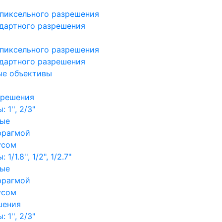
пиксельного разрешения
дартного разрешения
пиксельного разрешения
дартного разрешения
ые объективы
зрешения
1'', 2/3"
ные
фрагмой
усом
/1.8'', 1/2", 1/2.7"
ные
фрагмой
усом
шения
1'', 2/3"