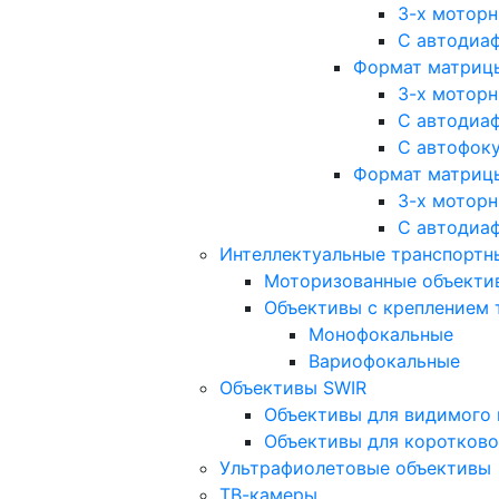
3-х мотор
С автодиа
Формат матрицы: 
3-х мотор
С автодиа
С автофок
Формат матрицы
3-х мотор
С автодиа
Интеллектуальные транспортны
Моторизованные объекти
Объективы с креплением 
Монофокальные
Вариофокальные
Объективы SWIR
Объективы для видимого 
Объективы для коротково
Ультрафиолетовые объективы
ТВ-камеры