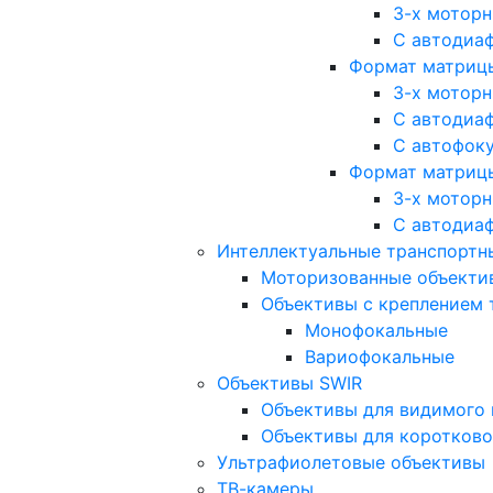
3-х мотор
С автодиа
Формат матрицы: 
3-х мотор
С автодиа
С автофок
Формат матрицы
3-х мотор
С автодиа
Интеллектуальные транспортны
Моторизованные объекти
Объективы с креплением 
Монофокальные
Вариофокальные
Объективы SWIR
Объективы для видимого 
Объективы для коротково
Ультрафиолетовые объективы
ТВ-камеры