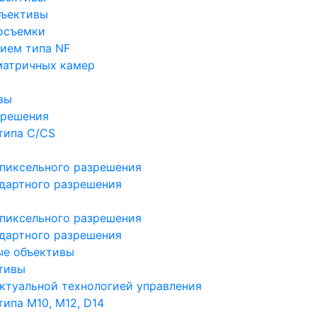
бъективы
осъемки
ием типа NF
матричных камер
вы
зрешения
типа C/CS
пиксельного разрешения
дартного разрешения
пиксельного разрешения
дартного разрешения
ые объективы
тивы
ктуальной технологией управления
ипа M10, M12, D14