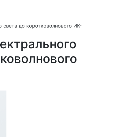
 света до коротковолнового ИК-
ектрального
тковолнового