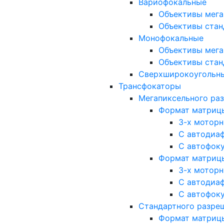
Вариофокальные
Объективы мега
Объективы стан
Монофокальные
Объективы мега
Объективы стан
Сверхширокоугольн
Трансфокаторы
Мегапиксельного ра
Формат матрицы: 
3-х мотор
С автодиа
С автофок
Формат матрицы: 1
3-х мотор
С автодиа
С автофок
Стандартного разре
Формат матрицы: 