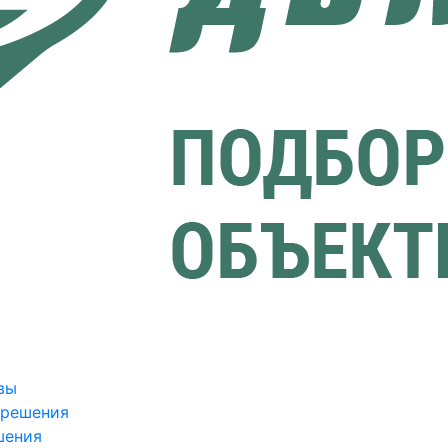
вы
зрешения
шения