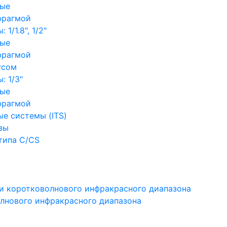
ные
фрагмой
1/1.8", 1/2"
ные
фрагмой
усом
: 1/3"
ные
фрагмой
е системы (ITS)
вы
типа C/CS
и коротковолнового инфракрасного диапазона
лнового инфракрасного диапазона