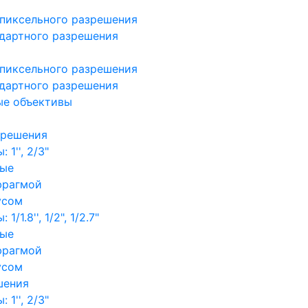
пиксельного разрешения
дартного разрешения
пиксельного разрешения
дартного разрешения
ые объективы
зрешения
1'', 2/3"
ные
фрагмой
усом
/1.8'', 1/2", 1/2.7"
ные
фрагмой
усом
шения
1'', 2/3"