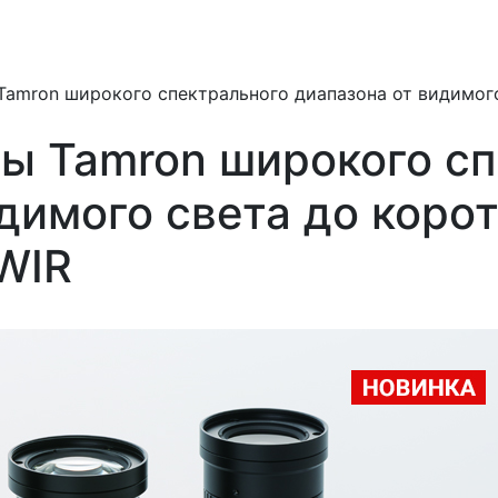
Tamron широкого спектрального диапазона от видимого
ы Tamron широкого сп
димого света до коро
WIR