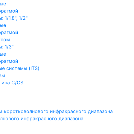
ные
фрагмой
1/1.8", 1/2"
ные
фрагмой
усом
: 1/3"
ные
фрагмой
е системы (ITS)
вы
типа C/CS
и коротковолнового инфракрасного диапазона
лнового инфракрасного диапазона