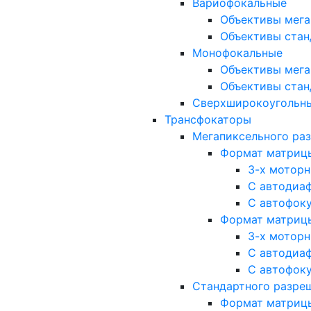
Вариофокальные
Объективы мега
Объективы стан
Монофокальные
Объективы мега
Объективы стан
Сверхширокоугольн
Трансфокаторы
Мегапиксельного ра
Формат матрицы: 
3-х мотор
С автодиа
С автофок
Формат матрицы: 1
3-х мотор
С автодиа
С автофок
Стандартного разре
Формат матрицы: 