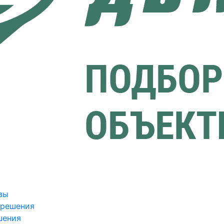
вы
зрешения
шения