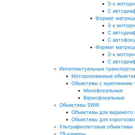
3-х мотор
С автодиа
Формат матрицы: 
3-х мотор
С автодиа
С автофок
Формат матрицы
3-х мотор
С автодиа
Интеллектуальные транспортны
Моторизованные объекти
Объективы с креплением 
Монофокальные
Вариофокальные
Объективы SWIR
Объективы для видимого 
Объективы для коротково
Ультрафиолетовые объективы
ТВ-камеры