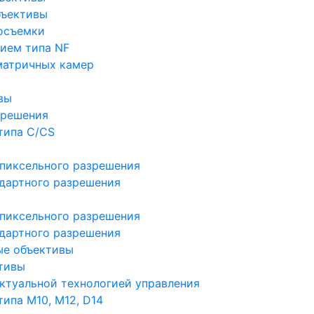
бъективы
осъемки
ием типа NF
матричных камер
вы
зрешения
типа C/CS
пиксельного разрешения
дартного разрешения
пиксельного разрешения
дартного разрешения
ые объективы
тивы
ктуальной технологией управления
ипа M10, M12, D14