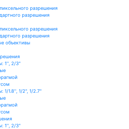
пиксельного разрешения
дартного разрешения
пиксельного разрешения
дартного разрешения
ые объективы
зрешения
1'', 2/3"
ные
фрагмой
усом
/1.8'', 1/2", 1/2.7"
ные
фрагмой
усом
шения
1'', 2/3"