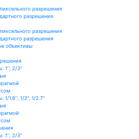
пиксельного разрешения
дартного разрешения
пиксельного разрешения
дартного разрешения
ые объективы
зрешения
1'', 2/3"
ные
фрагмой
усом
/1.8'', 1/2", 1/2.7"
ные
фрагмой
усом
шения
1'', 2/3"