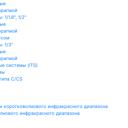
ные
фрагмой
1/1.8", 1/2"
ные
фрагмой
усом
: 1/3"
ные
фрагмой
е системы (ITS)
вы
типа C/CS
и коротковолнового инфракрасного диапазона
лнового инфракрасного диапазона