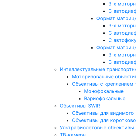
3-х мотор
С автодиа
Формат матрицы: 
3-х мотор
С автодиа
С автофок
Формат матрицы
3-х мотор
С автодиа
Интеллектуальные транспортны
Моторизованные объекти
Объективы с креплением 
Монофокальные
Вариофокальные
Объективы SWIR
Объективы для видимого 
Объективы для коротково
Ультрафиолетовые объективы
ТВ-камеры