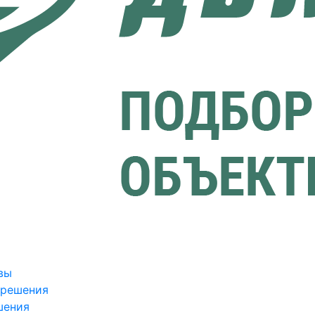
вы
зрешения
шения