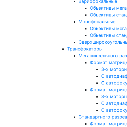
Вариофокальные
Объективы мега
Объективы стан
Монофокальные
Объективы мега
Объективы стан
Сверхширокоугольн
Трансфокаторы
Мегапиксельного ра
Формат матрицы: 
3-х мотор
С автодиа
С автофок
Формат матрицы: 1
3-х мотор
С автодиа
С автофок
Стандартного разре
Формат матрицы: 