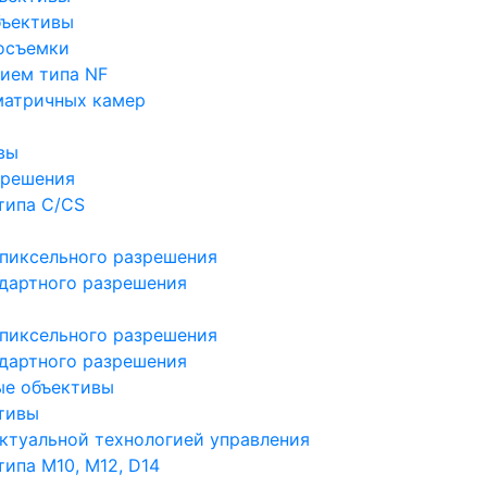
бъективы
осъемки
ием типа NF
матричных камер
вы
зрешения
типа C/CS
пиксельного разрешения
дартного разрешения
пиксельного разрешения
дартного разрешения
ые объективы
тивы
ктуальной технологией управления
ипа M10, M12, D14