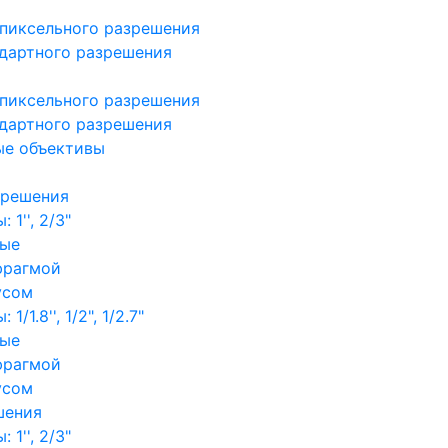
пиксельного разрешения
дартного разрешения
пиксельного разрешения
дартного разрешения
ые объективы
зрешения
1'', 2/3"
ные
фрагмой
усом
/1.8'', 1/2", 1/2.7"
ные
фрагмой
усом
шения
1'', 2/3"