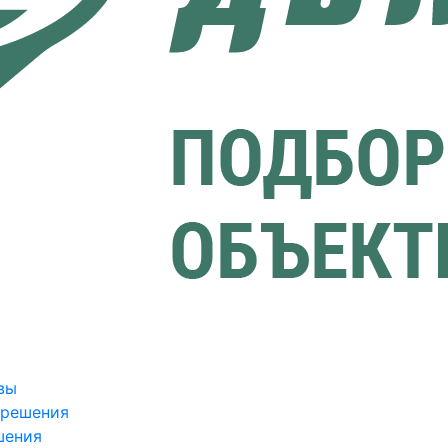
вы
зрешения
шения