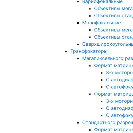
Вариофокальные
Объективы мега
Объективы стан
Монофокальные
Объективы мега
Объективы стан
Сверхширокоугольн
Трансфокаторы
Мегапиксельного ра
Формат матрицы: 
3-х мотор
С автодиа
С автофок
Формат матрицы: 1
3-х мотор
С автодиа
С автофок
Стандартного разре
Формат матрицы: 