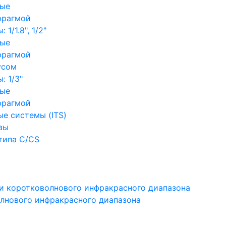
ные
фрагмой
1/1.8", 1/2"
ные
фрагмой
усом
: 1/3"
ные
фрагмой
е системы (ITS)
вы
типа C/CS
и коротковолнового инфракрасного диапазона
лнового инфракрасного диапазона