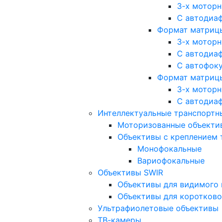
3-х мотор
С автодиа
Формат матрицы: 
3-х мотор
С автодиа
С автофок
Формат матрицы
3-х мотор
С автодиа
Интеллектуальные транспортны
Моторизованные объекти
Объективы с креплением 
Монофокальные
Вариофокальные
Объективы SWIR
Объективы для видимого 
Объективы для коротково
Ультрафиолетовые объективы
ТВ-камеры