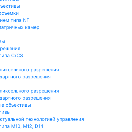
бъективы
осъемки
ием типа NF
матричных камер
вы
зрешения
типа C/CS
пиксельного разрешения
дартного разрешения
пиксельного разрешения
дартного разрешения
ые объективы
тивы
ктуальной технологией управления
ипа M10, M12, D14