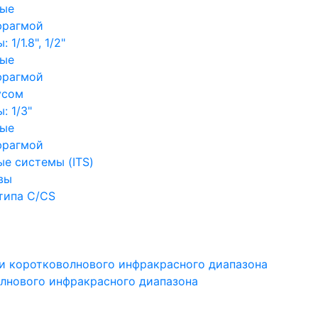
ные
фрагмой
1/1.8", 1/2"
ные
фрагмой
усом
: 1/3"
ные
фрагмой
е системы (ITS)
вы
типа C/CS
и коротковолнового инфракрасного диапазона
лнового инфракрасного диапазона