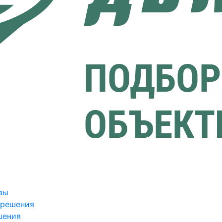
вы
зрешения
шения