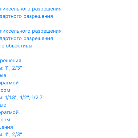
пиксельного разрешения
дартного разрешения
пиксельного разрешения
дартного разрешения
ые объективы
зрешения
1'', 2/3"
ные
фрагмой
усом
/1.8'', 1/2", 1/2.7"
ные
фрагмой
усом
шения
1'', 2/3"