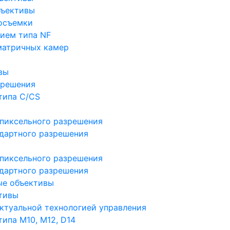
бъективы
осъемки
ием типа NF
матричных камер
вы
зрешения
типа C/CS
пиксельного разрешения
дартного разрешения
пиксельного разрешения
дартного разрешения
ые объективы
тивы
ктуальной технологией управления
ипа M10, M12, D14