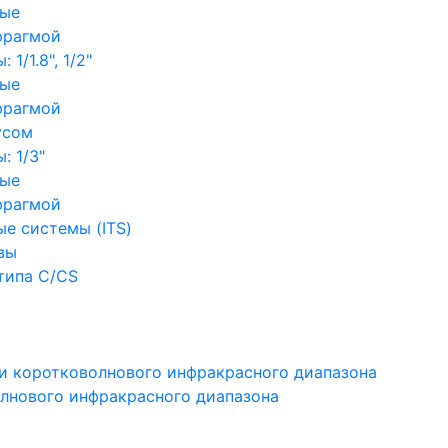
ные
фрагмой
1/1.8", 1/2"
ные
фрагмой
усом
: 1/3"
ные
фрагмой
е системы (ITS)
вы
типа C/CS
и коротковолнового инфракрасного диапазона
лнового инфракрасного диапазона