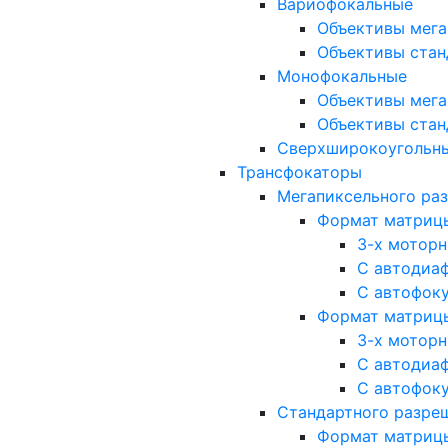
Вариофокальные
Объективы мега
Объективы стан
Монофокальные
Объективы мега
Объективы стан
Сверхширокоугольн
Трансфокаторы
Мегапиксельного ра
Формат матрицы: 
3-х мотор
С автодиа
С автофок
Формат матрицы: 1
3-х мотор
С автодиа
С автофок
Стандартного разре
Формат матрицы: 