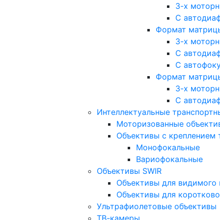
3-х мотор
С автодиа
Формат матрицы: 
3-х мотор
С автодиа
С автофок
Формат матрицы
3-х мотор
С автодиа
Интеллектуальные транспортны
Моторизованные объекти
Объективы с креплением 
Монофокальные
Вариофокальные
Объективы SWIR
Объективы для видимого 
Объективы для коротково
Ультрафиолетовые объективы
ТВ-камеры