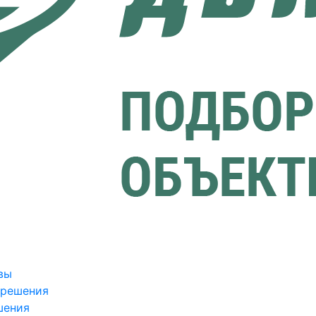
вы
зрешения
шения