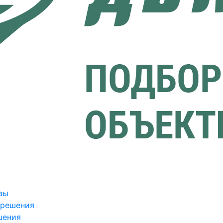
вы
зрешения
шения