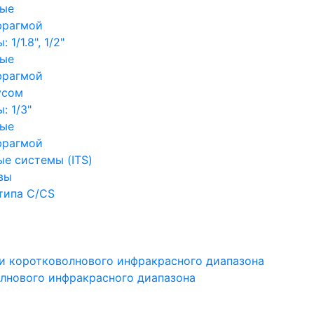
ные
фрагмой
1/1.8", 1/2"
ные
фрагмой
усом
: 1/3"
ные
фрагмой
е системы (ITS)
вы
типа C/CS
и коротковолнового инфракрасного диапазона
лнового инфракрасного диапазона