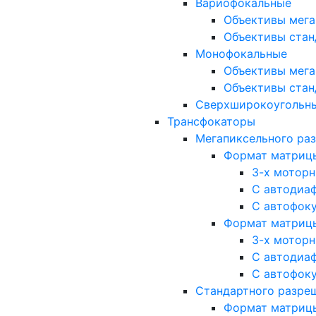
Вариофокальные
Объективы мега
Объективы стан
Монофокальные
Объективы мега
Объективы стан
Сверхширокоугольн
Трансфокаторы
Мегапиксельного ра
Формат матрицы: 
3-х мотор
С автодиа
С автофок
Формат матрицы: 1
3-х мотор
С автодиа
С автофок
Стандартного разре
Формат матрицы: 