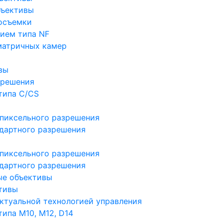
бъективы
осъемки
ием типа NF
матричных камер
вы
зрешения
типа C/CS
пиксельного разрешения
дартного разрешения
пиксельного разрешения
дартного разрешения
ые объективы
тивы
ктуальной технологией управления
ипа M10, M12, D14