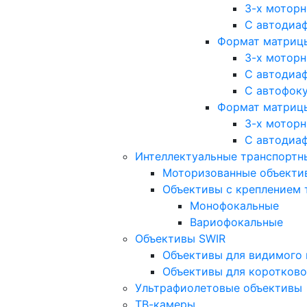
3-х мотор
С автодиа
Формат матрицы: 
3-х мотор
С автодиа
С автофок
Формат матрицы
3-х мотор
С автодиа
Интеллектуальные транспортны
Моторизованные объекти
Объективы с креплением 
Монофокальные
Вариофокальные
Объективы SWIR
Объективы для видимого 
Объективы для коротково
Ультрафиолетовые объективы
ТВ-камеры