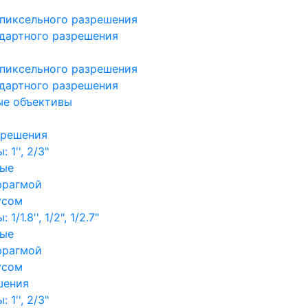
пиксельного разрешения
дартного разрешения
пиксельного разрешения
дартного разрешения
ые объективы
зрешения
1'', 2/3"
ные
фрагмой
усом
/1.8'', 1/2", 1/2.7"
ные
фрагмой
усом
шения
1'', 2/3"