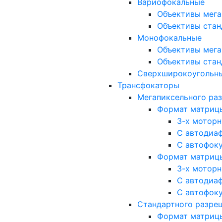
Вариофокальные
Объективы мега
Объективы стан
Монофокальные
Объективы мега
Объективы стан
Сверхширокоугольн
Трансфокаторы
Мегапиксельного ра
Формат матрицы: 
3-х мотор
С автодиа
С автофок
Формат матрицы: 1
3-х мотор
С автодиа
С автофок
Стандартного разре
Формат матрицы: 