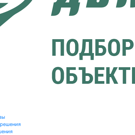
вы
зрешения
шения