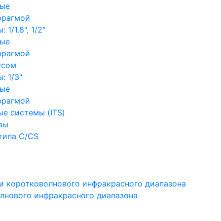
ные
фрагмой
1/1.8", 1/2"
ные
фрагмой
усом
: 1/3"
ные
фрагмой
е системы (ITS)
вы
типа C/CS
и коротковолнового инфракрасного диапазона
лнового инфракрасного диапазона