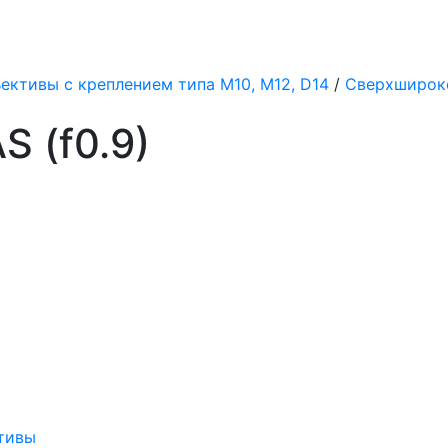
ективы с креплением типа M10, M12, D14
/
Сверхширок
 (f0.9)
тивы