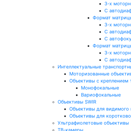
3-х мотор
С автодиа
Формат матрицы: 
3-х мотор
С автодиа
С автофок
Формат матрицы
3-х мотор
С автодиа
Интеллектуальные транспортны
Моторизованные объекти
Объективы с креплением 
Монофокальные
Вариофокальные
Объективы SWIR
Объективы для видимого 
Объективы для коротково
Ультрафиолетовые объективы
ТВ-камеры