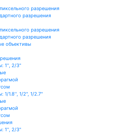
пиксельного разрешения
дартного разрешения
пиксельного разрешения
дартного разрешения
ые объективы
зрешения
1'', 2/3"
ные
фрагмой
усом
/1.8'', 1/2", 1/2.7"
ные
фрагмой
усом
шения
1'', 2/3"