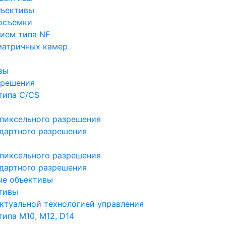
бъективы
осъемки
ием типа NF
матричных камер
вы
зрешения
типа C/CS
пиксельного разрешения
дартного разрешения
пиксельного разрешения
дартного разрешения
ые объективы
тивы
ктуальной технологией управления
ипа M10, M12, D14