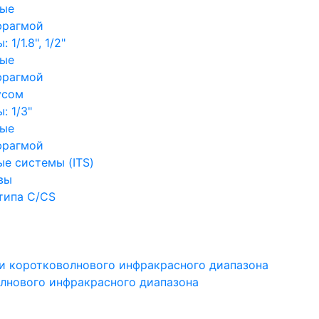
ные
фрагмой
1/1.8", 1/2"
ные
фрагмой
усом
: 1/3"
ные
фрагмой
е системы (ITS)
вы
типа C/CS
и коротковолнового инфракрасного диапазона
лнового инфракрасного диапазона