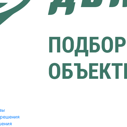
вы
зрешения
шения