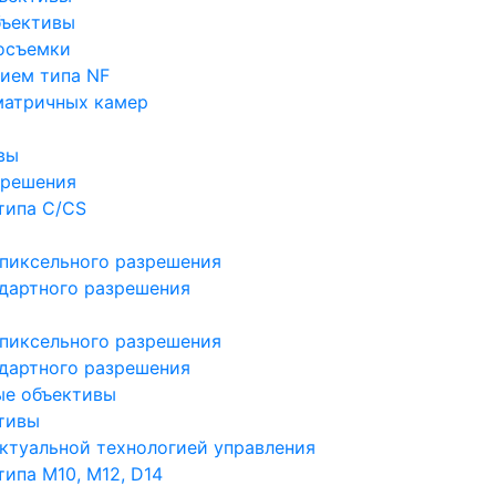
бъективы
осъемки
ием типа NF
матричных камер
вы
зрешения
типа C/CS
пиксельного разрешения
дартного разрешения
пиксельного разрешения
дартного разрешения
ые объективы
тивы
ктуальной технологией управления
ипа M10, M12, D14