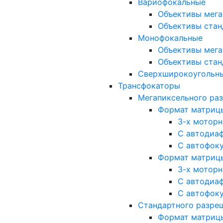
Вариофокальные
Объективы мега
Объективы стан
Монофокальные
Объективы мега
Объективы стан
Сверхширокоугольн
Трансфокаторы
Мегапиксельного ра
Формат матрицы: 
3-х мотор
С автодиа
С автофок
Формат матрицы: 1
3-х мотор
С автодиа
С автофок
Стандартного разре
Формат матрицы: 