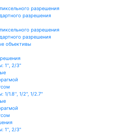
пиксельного разрешения
дартного разрешения
пиксельного разрешения
дартного разрешения
ые объективы
зрешения
1'', 2/3"
ные
фрагмой
усом
/1.8'', 1/2", 1/2.7"
ные
фрагмой
усом
шения
1'', 2/3"