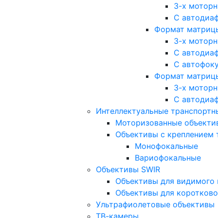
3-х мотор
С автодиа
Формат матрицы: 
3-х мотор
С автодиа
С автофок
Формат матрицы
3-х мотор
С автодиа
Интеллектуальные транспортны
Моторизованные объекти
Объективы с креплением 
Монофокальные
Вариофокальные
Объективы SWIR
Объективы для видимого 
Объективы для коротково
Ультрафиолетовые объективы
ТВ-камеры