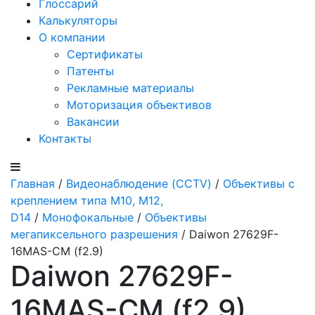
Глоссарий
Калькуляторы
О компании
Сертификаты
Патенты
Рекламные материалы
Моторизация объективов
Вакансии
Контакты
Главная
/
Видеонаблюдение (CCTV)
/
Объективы с
креплением типа M10, M12,
D14
/
Монофокальные
/
Объективы
мегапиксельного разрешения
/ Daiwon 27629F-
16MAS-CM (f2.9)
Daiwon 27629F-
16MAS-CM (f2.9)