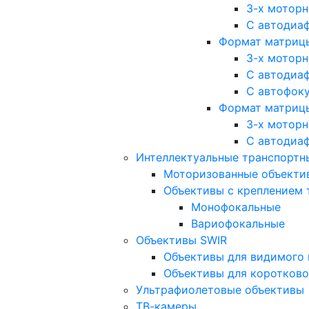
3-х мотор
С автодиа
Формат матрицы: 
3-х мотор
С автодиа
С автофок
Формат матрицы
3-х мотор
С автодиа
Интеллектуальные транспортны
Моторизованные объекти
Объективы с креплением 
Монофокальные
Вариофокальные
Объективы SWIR
Объективы для видимого 
Объективы для коротково
Ультрафиолетовые объективы
ТВ-камеры