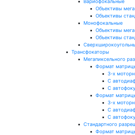
Вариофокальные
Объективы мега
Объективы стан
Монофокальные
Объективы мега
Объективы стан
Сверхширокоугольн
Трансфокаторы
Мегапиксельного ра
Формат матрицы: 
3-х мотор
С автодиа
С автофок
Формат матрицы: 1
3-х мотор
С автодиа
С автофок
Стандартного разре
Формат матрицы: 