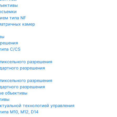
бъективы
осъемки
ием типа NF
матричных камер
вы
зрешения
типа C/CS
пиксельного разрешения
дартного разрешения
пиксельного разрешения
дартного разрешения
ые объективы
тивы
ктуальной технологией управления
ипа M10, M12, D14