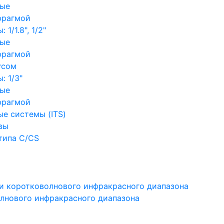
ные
фрагмой
1/1.8", 1/2"
ные
фрагмой
усом
: 1/3"
ные
фрагмой
е системы (ITS)
вы
типа C/CS
и коротковолнового инфракрасного диапазона
лнового инфракрасного диапазона