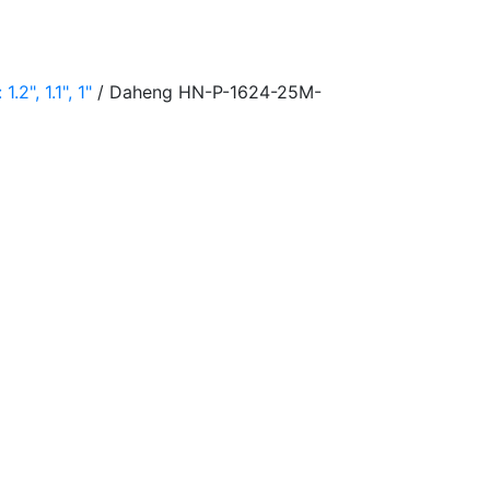
2", 1.1", 1"
/ Daheng HN-P-1624-25M-