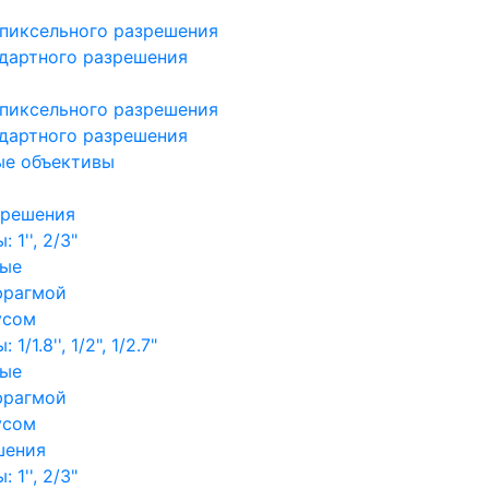
пиксельного разрешения
дартного разрешения
пиксельного разрешения
дартного разрешения
ые объективы
зрешения
1'', 2/3"
ные
фрагмой
усом
/1.8'', 1/2", 1/2.7"
ные
фрагмой
усом
шения
1'', 2/3"