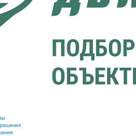
вы
зрешения
шения