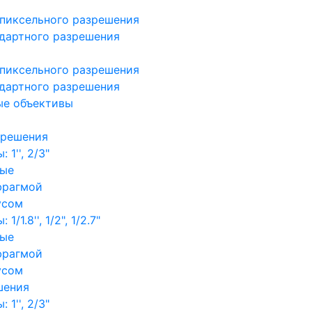
пиксельного разрешения
дартного разрешения
пиксельного разрешения
дартного разрешения
ые объективы
зрешения
1'', 2/3"
ные
фрагмой
усом
/1.8'', 1/2", 1/2.7"
ные
фрагмой
усом
шения
1'', 2/3"