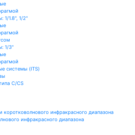
ные
фрагмой
1/1.8", 1/2"
ные
фрагмой
усом
: 1/3"
ные
фрагмой
е системы (ITS)
вы
типа C/CS
и коротковолнового инфракрасного диапазона
лнового инфракрасного диапазона