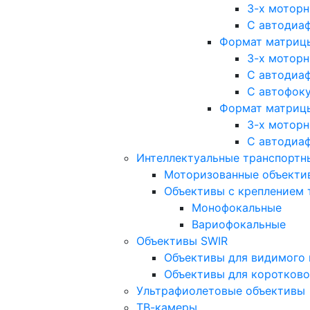
3-х мотор
С автодиа
Формат матрицы: 
3-х мотор
С автодиа
С автофок
Формат матрицы
3-х мотор
С автодиа
Интеллектуальные транспортны
Моторизованные объекти
Объективы с креплением 
Монофокальные
Вариофокальные
Объективы SWIR
Объективы для видимого 
Объективы для коротково
Ультрафиолетовые объективы
ТВ-камеры