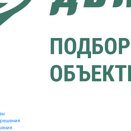
вы
зрешения
шения