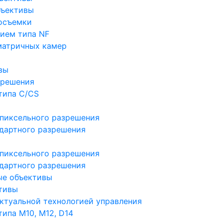
бъективы
осъемки
ием типа NF
матричных камер
вы
зрешения
типа C/CS
пиксельного разрешения
дартного разрешения
пиксельного разрешения
дартного разрешения
ые объективы
тивы
ктуальной технологией управления
ипа M10, M12, D14