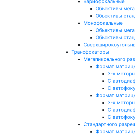
Вариофокальные
Объективы мега
Объективы стан
Монофокальные
Объективы мега
Объективы стан
Сверхширокоугольн
Трансфокаторы
Мегапиксельного ра
Формат матрицы: 
3-х мотор
С автодиа
С автофок
Формат матрицы: 1
3-х мотор
С автодиа
С автофок
Стандартного разре
Формат матрицы: 