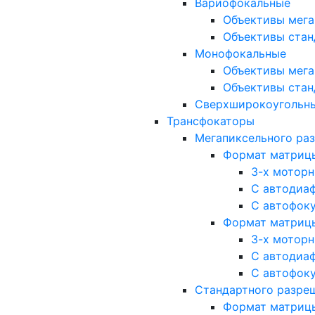
Вариофокальные
Объективы мега
Объективы стан
Монофокальные
Объективы мега
Объективы стан
Сверхширокоугольн
Трансфокаторы
Мегапиксельного ра
Формат матрицы: 
3-х мотор
С автодиа
С автофок
Формат матрицы: 1
3-х мотор
С автодиа
С автофок
Стандартного разре
Формат матрицы: 