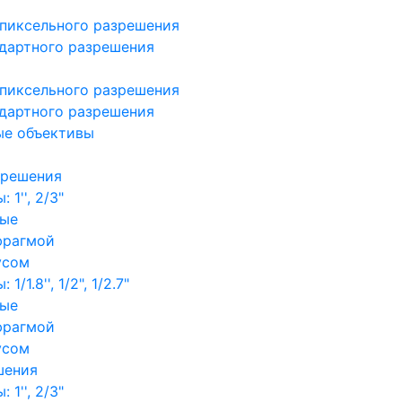
пиксельного разрешения
дартного разрешения
пиксельного разрешения
дартного разрешения
ые объективы
зрешения
1'', 2/3"
ные
фрагмой
усом
/1.8'', 1/2", 1/2.7"
ные
фрагмой
усом
шения
1'', 2/3"