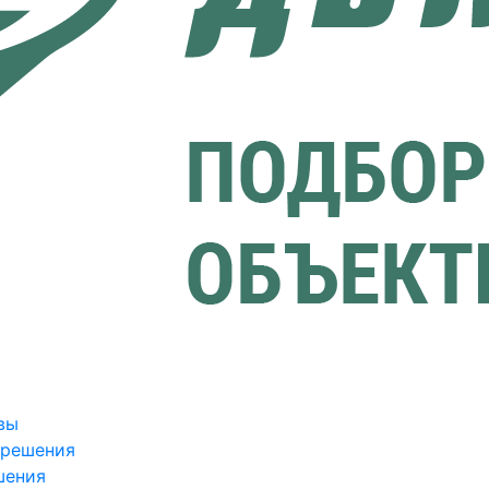
вы
зрешения
шения