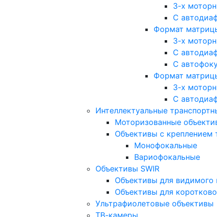
3-х мотор
С автодиа
Формат матрицы: 
3-х мотор
С автодиа
С автофок
Формат матрицы
3-х мотор
С автодиа
Интеллектуальные транспортны
Моторизованные объекти
Объективы с креплением 
Монофокальные
Вариофокальные
Объективы SWIR
Объективы для видимого 
Объективы для коротково
Ультрафиолетовые объективы
ТВ-камеры