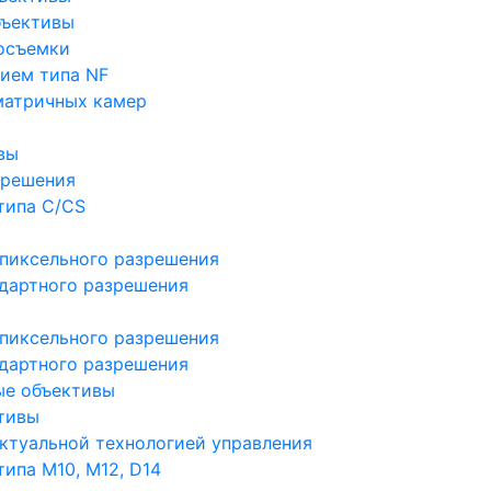
бъективы
осъемки
ием типа NF
матричных камер
вы
зрешения
типа C/CS
пиксельного разрешения
дартного разрешения
пиксельного разрешения
дартного разрешения
ые объективы
тивы
ктуальной технологией управления
ипа M10, M12, D14