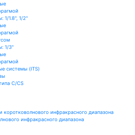
ные
фрагмой
1/1.8", 1/2"
ные
фрагмой
усом
: 1/3"
ные
фрагмой
е системы (ITS)
вы
типа C/CS
и коротковолнового инфракрасного диапазона
лнового инфракрасного диапазона