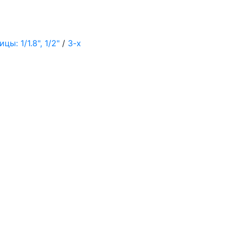
ы: 1/1.8", 1/2"
/
3-х