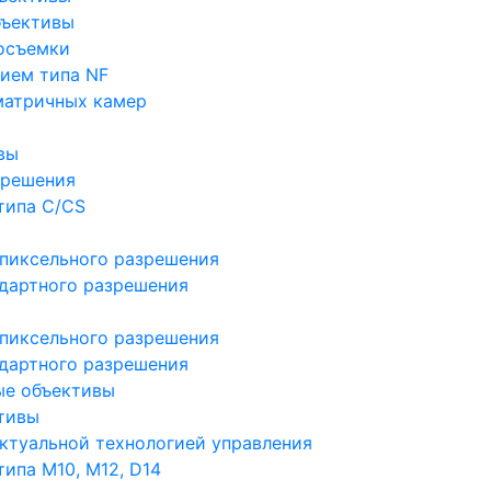
бъективы
осъемки
ием типа NF
матричных камер
вы
зрешения
типа C/CS
пиксельного разрешения
дартного разрешения
пиксельного разрешения
дартного разрешения
ые объективы
тивы
ктуальной технологией управления
ипа M10, M12, D14