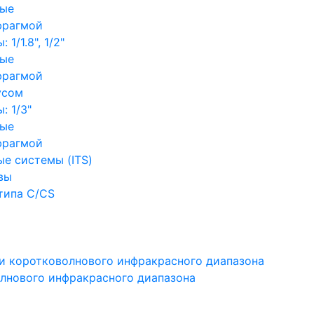
ные
фрагмой
1/1.8", 1/2"
ные
фрагмой
усом
: 1/3"
ные
фрагмой
е системы (ITS)
вы
типа C/CS
и коротковолнового инфракрасного диапазона
лнового инфракрасного диапазона