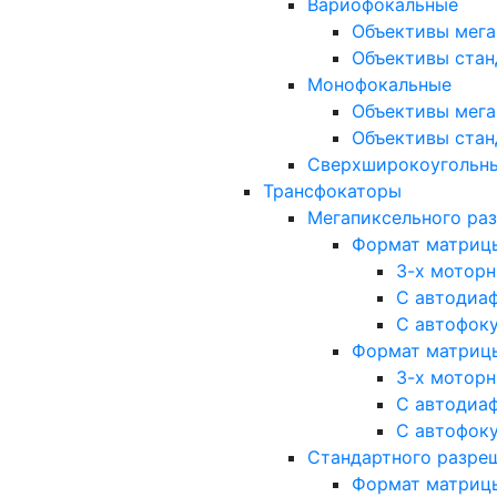
Вариофокальные
Объективы мега
Объективы стан
Монофокальные
Объективы мега
Объективы стан
Сверхширокоугольн
Трансфокаторы
Мегапиксельного ра
Формат матрицы: 
3-х мотор
С автодиа
С автофок
Формат матрицы: 1
3-х мотор
С автодиа
С автофок
Стандартного разре
Формат матрицы: 