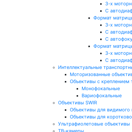
3-х мотор
С автодиа
Формат матрицы: 
3-х мотор
С автодиа
С автофок
Формат матрицы
3-х мотор
С автодиа
Интеллектуальные транспортны
Моторизованные объекти
Объективы с креплением 
Монофокальные
Вариофокальные
Объективы SWIR
Объективы для видимого 
Объективы для коротково
Ультрафиолетовые объективы
ТВ-камеры