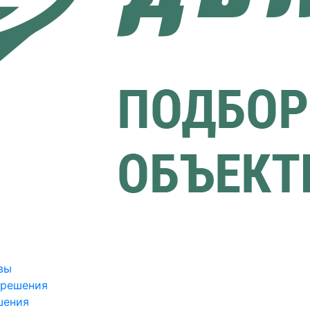
вы
зрешения
шения