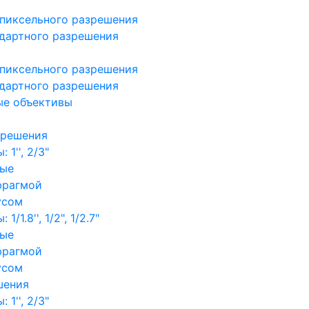
пиксельного разрешения
дартного разрешения
пиксельного разрешения
дартного разрешения
ые объективы
зрешения
1'', 2/3"
ные
фрагмой
усом
/1.8'', 1/2", 1/2.7"
ные
фрагмой
усом
шения
1'', 2/3"