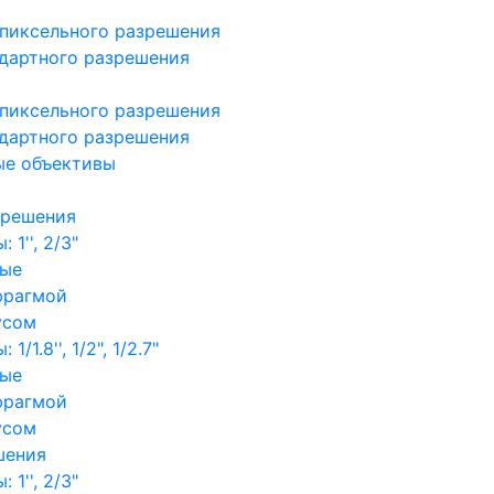
пиксельного разрешения
дартного разрешения
пиксельного разрешения
дартного разрешения
ые объективы
зрешения
1'', 2/3"
ные
фрагмой
усом
/1.8'', 1/2", 1/2.7"
ные
фрагмой
усом
шения
1'', 2/3"