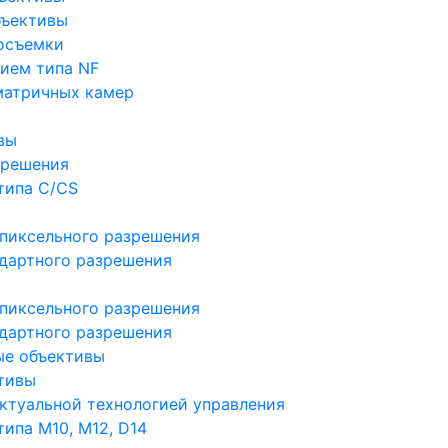
бъективы
осъемки
ием типа NF
матричных камер
вы
зрешения
типа C/CS
пиксельного разрешения
дартного разрешения
пиксельного разрешения
дартного разрешения
ые объективы
тивы
ктуальной технологией управления
ипа M10, M12, D14