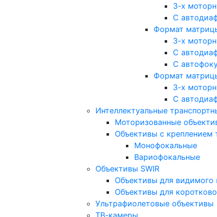
3-х мотор
С автодиа
Формат матрицы: 
3-х мотор
С автодиа
С автофок
Формат матрицы
3-х мотор
С автодиа
Интеллектуальные транспортны
Моторизованные объекти
Объективы с креплением 
Монофокальные
Вариофокальные
Объективы SWIR
Объективы для видимого 
Объективы для коротково
Ультрафиолетовые объективы
ТВ-камеры