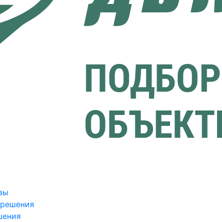
вы
зрешения
шения