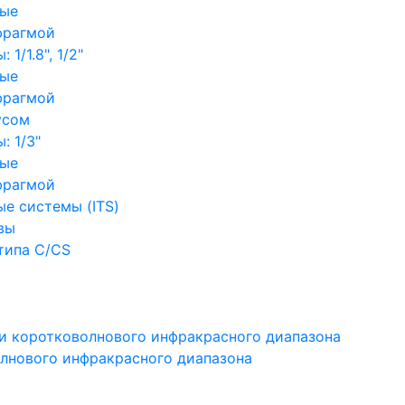
ные
фрагмой
1/1.8", 1/2"
ные
фрагмой
усом
: 1/3"
ные
фрагмой
е системы (ITS)
вы
типа C/CS
и коротковолнового инфракрасного диапазона
лнового инфракрасного диапазона