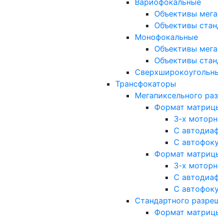
Вариофокальные
Объективы мега
Объективы стан
Монофокальные
Объективы мега
Объективы стан
Сверхширокоугольн
Трансфокаторы
Мегапиксельного ра
Формат матрицы: 
3-х мотор
С автодиа
С автофок
Формат матрицы: 1
3-х мотор
С автодиа
С автофок
Стандартного разре
Формат матрицы: 