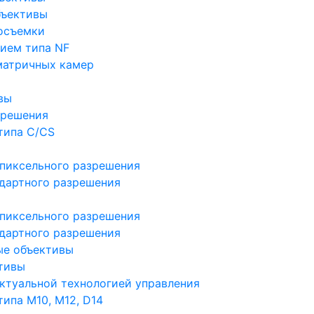
бъективы
осъемки
ием типа NF
матричных камер
вы
зрешения
типа C/CS
пиксельного разрешения
дартного разрешения
пиксельного разрешения
дартного разрешения
ые объективы
тивы
ктуальной технологией управления
ипа M10, M12, D14