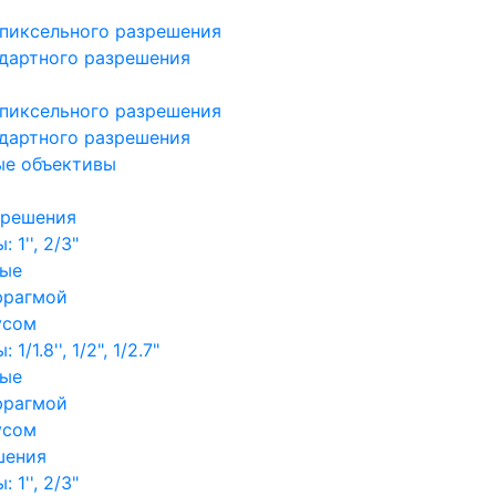
пиксельного разрешения
дартного разрешения
пиксельного разрешения
дартного разрешения
ые объективы
зрешения
1'', 2/3"
ные
фрагмой
усом
/1.8'', 1/2", 1/2.7"
ные
фрагмой
усом
шения
1'', 2/3"