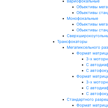
Вариофокальные
Объективы мега
Объективы стан
Монофокальные
Объективы мега
Объективы стан
Сверхширокоугольн
Трансфокаторы
Мегапиксельного ра
Формат матрицы: 
3-х мотор
С автодиа
С автофок
Формат матрицы: 1
3-х мотор
С автодиа
С автофок
Стандартного разре
Формат матрицы: 