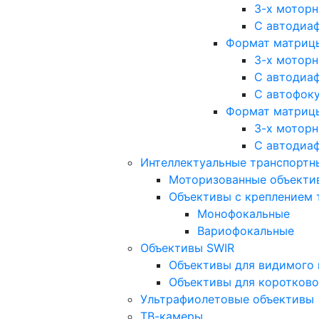
3-х мотор
С автодиа
Формат матрицы: 
3-х мотор
С автодиа
С автофок
Формат матрицы
3-х мотор
С автодиа
Интеллектуальные транспортны
Моторизованные объекти
Объективы с креплением 
Монофокальные
Вариофокальные
Объективы SWIR
Объективы для видимого 
Объективы для коротково
Ультрафиолетовые объективы
ТВ-камеры