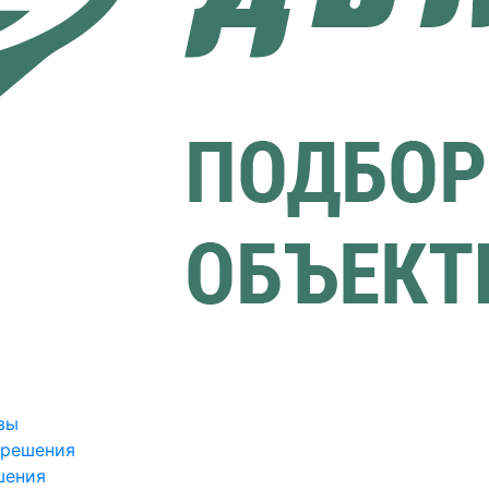
вы
зрешения
шения