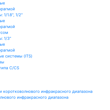
ные
фрагмой
1/1.8", 1/2"
ные
фрагмой
усом
: 1/3"
ные
фрагмой
е системы (ITS)
вы
типа C/CS
и коротковолнового инфракрасного диапазона
лнового инфракрасного диапазона