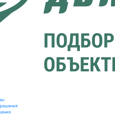
вы
зрешения
шения