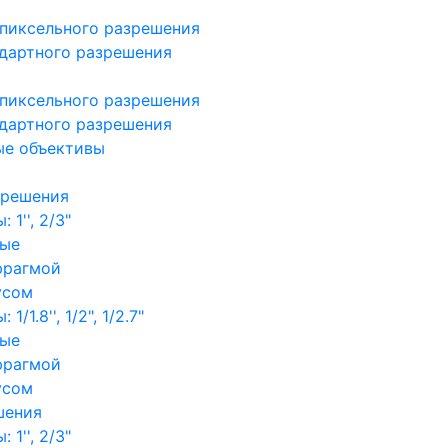
пиксельного разрешения
дартного разрешения
пиксельного разрешения
дартного разрешения
ые объективы
зрешения
1'', 2/3"
ные
фрагмой
усом
/1.8'', 1/2", 1/2.7"
ные
фрагмой
усом
шения
1'', 2/3"