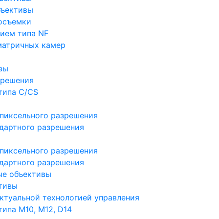
бъективы
осъемки
ием типа NF
матричных камер
вы
зрешения
типа C/CS
пиксельного разрешения
дартного разрешения
пиксельного разрешения
дартного разрешения
ые объективы
тивы
ктуальной технологией управления
ипа M10, M12, D14