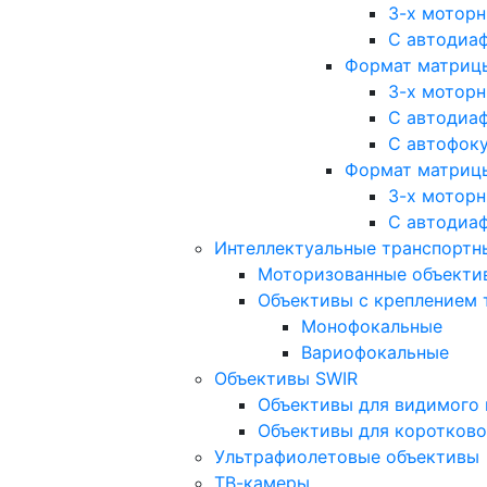
3-х мотор
С автодиа
Формат матрицы: 
3-х мотор
С автодиа
С автофок
Формат матрицы
3-х мотор
С автодиа
Интеллектуальные транспортны
Моторизованные объекти
Объективы с креплением 
Монофокальные
Вариофокальные
Объективы SWIR
Объективы для видимого 
Объективы для коротково
Ультрафиолетовые объективы
ТВ-камеры