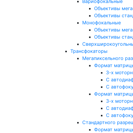
Вариофокальные
Объективы мега
Объективы стан
Монофокальные
Объективы мега
Объективы стан
Сверхширокоугольн
Трансфокаторы
Мегапиксельного ра
Формат матрицы: 
3-х мотор
С автодиа
С автофок
Формат матрицы: 1
3-х мотор
С автодиа
С автофок
Стандартного разре
Формат матрицы: 