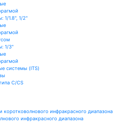
ные
фрагмой
1/1.8", 1/2"
ные
фрагмой
усом
: 1/3"
ные
фрагмой
е системы (ITS)
вы
типа C/CS
и коротковолнового инфракрасного диапазона
лнового инфракрасного диапазона