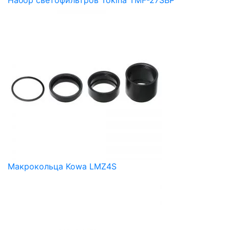
Набор светофильтров Tokina TMF-27SBP
Макрокольца Kowa LMZ4S