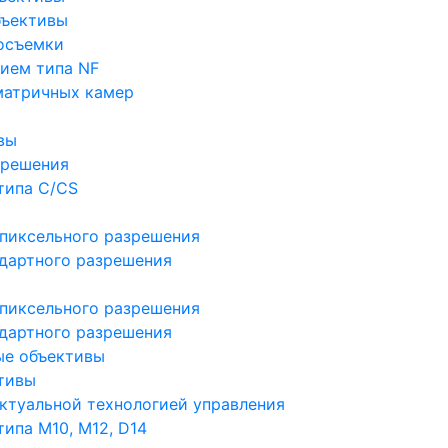
бъективы
осъемки
ием типа NF
матричных камер
вы
зрешения
типа C/CS
пиксельного разрешения
дартного разрешения
пиксельного разрешения
дартного разрешения
ые объективы
тивы
ктуальной технологией управления
ипа M10, M12, D14