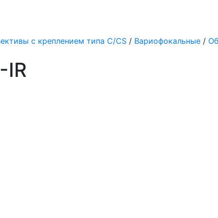
ективы с креплением типа C/CS
/
Вариофокальные
/
Об
-IR