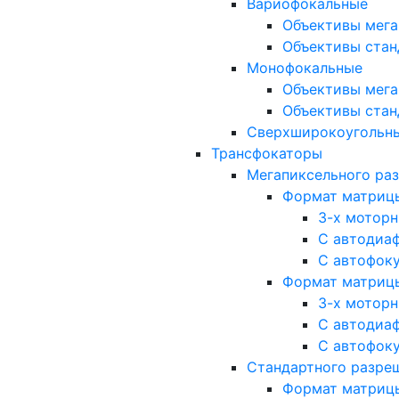
Вариофокальные
Объективы мега
Объективы стан
Монофокальные
Объективы мега
Объективы стан
Сверхширокоугольн
Трансфокаторы
Мегапиксельного ра
Формат матрицы: 
3-х мотор
С автодиа
С автофок
Формат матрицы: 1
3-х мотор
С автодиа
С автофок
Стандартного разре
Формат матрицы: 