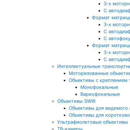
3-х мотор
С автодиа
Формат матрицы: 
3-х мотор
С автодиа
С автофок
Формат матрицы
3-х мотор
С автодиа
Интеллектуальные транспортны
Моторизованные объекти
Объективы с креплением 
Монофокальные
Вариофокальные
Объективы SWIR
Объективы для видимого 
Объективы для коротково
Ультрафиолетовые объективы
ТВ-камеры