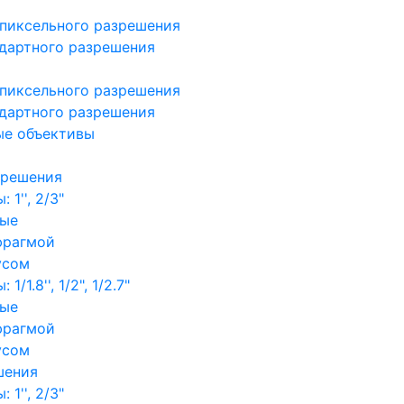
пиксельного разрешения
дартного разрешения
пиксельного разрешения
дартного разрешения
ые объективы
зрешения
1'', 2/3"
ные
фрагмой
усом
/1.8'', 1/2", 1/2.7"
ные
фрагмой
усом
шения
1'', 2/3"