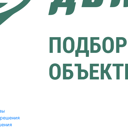
вы
зрешения
шения