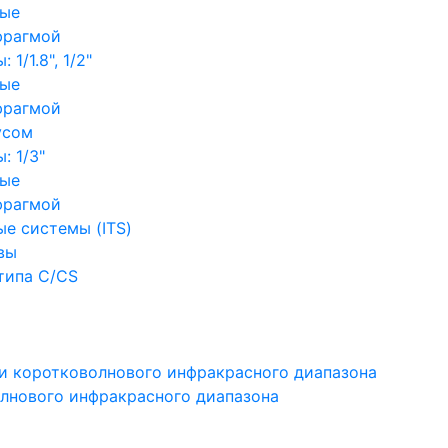
ные
фрагмой
1/1.8", 1/2"
ные
фрагмой
усом
: 1/3"
ные
фрагмой
е системы (ITS)
вы
типа C/CS
и коротковолнового инфракрасного диапазона
лнового инфракрасного диапазона