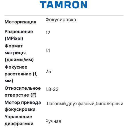
Фокусировка
Моторизация
Разрешение
12
(MPixel)
Формат
1.1
матрицы
(дюймы/мм)
Фокусное
25
расстояние (f,
мм)
Относительное
1.8-22
отверстие (F)
Мотор привода
Шаговый,двухфазный,биполярный
фокусировки
Управление
Ручная
диафрагмой