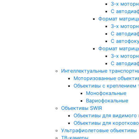
3-х мотор
С автодиа
Формат матрицы: 
3-х мотор
С автодиа
С автофок
Формат матрицы
3-х мотор
С автодиа
Интеллектуальные транспортны
Моторизованные объекти
Объективы с креплением 
Монофокальные
Вариофокальные
Объективы SWIR
Объективы для видимого 
Объективы для коротково
Ультрафиолетовые объективы
ТВ-камеры