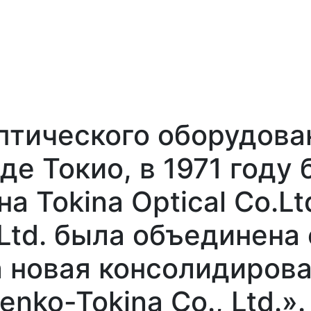
птического оборудова
де Токио, в 1971 году
 Tokina Optical Co.Ltd
, Ltd. была объединена
, а новая консолидиро
enko-Tokina Co., Ltd.»