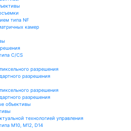
бъективы
осъемки
ием типа NF
матричных камер
вы
зрешения
типа C/CS
пиксельного разрешения
дартного разрешения
пиксельного разрешения
дартного разрешения
ые объективы
тивы
ктуальной технологией управления
ипа M10, M12, D14