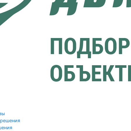
вы
зрешения
шения