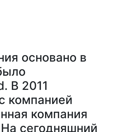
ния основано в
 было
. В 2011
 с компанией
ванная компания
. На сегодняшний