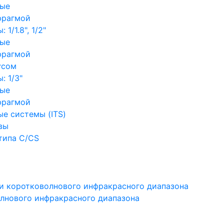
ные
фрагмой
1/1.8", 1/2"
ные
фрагмой
усом
: 1/3"
ные
фрагмой
е системы (ITS)
вы
типа C/CS
и коротковолнового инфракрасного диапазона
лнового инфракрасного диапазона