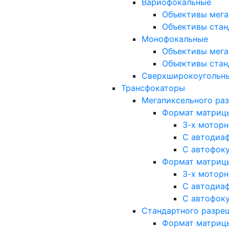
Вариофокальные
Объективы мега
Объективы стан
Монофокальные
Объективы мега
Объективы стан
Сверхширокоугольн
Трансфокаторы
Мегапиксельного ра
Формат матрицы: 
3-х мотор
С автодиа
С автофок
Формат матрицы: 1
3-х мотор
С автодиа
С автофок
Стандартного разре
Формат матрицы: 