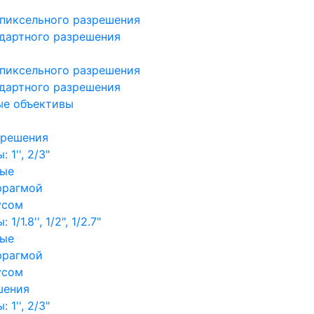
пиксельного разрешения
дартного разрешения
пиксельного разрешения
дартного разрешения
ые объективы
зрешения
1'', 2/3"
ные
фрагмой
усом
/1.8'', 1/2", 1/2.7"
ные
фрагмой
усом
шения
1'', 2/3"