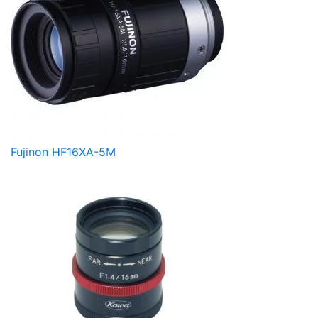
Fujinon HF16XA-5M