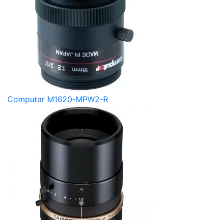
Computar M1620-MPW2-R