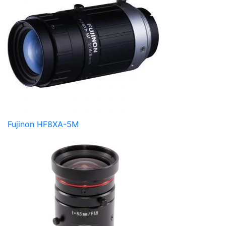
Fujinon HF8XA-5M