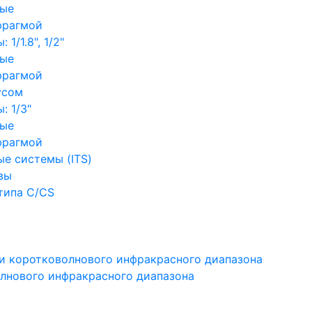
ные
фрагмой
1/1.8", 1/2"
ные
фрагмой
усом
: 1/3"
ные
фрагмой
е системы (ITS)
вы
типа C/CS
и коротковолнового инфракрасного диапазона
лнового инфракрасного диапазона