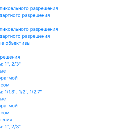
пиксельного разрешения
дартного разрешения
пиксельного разрешения
дартного разрешения
ые объективы
зрешения
1'', 2/3"
ные
фрагмой
усом
/1.8'', 1/2", 1/2.7"
ные
фрагмой
усом
шения
1'', 2/3"