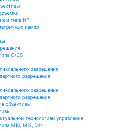
бъективы
осъемки
ием типа NF
матричных камер
вы
зрешения
типа C/CS
пиксельного разрешения
дартного разрешения
пиксельного разрешения
дартного разрешения
ые объективы
тивы
ктуальной технологией управления
ипа M10, M12, D14