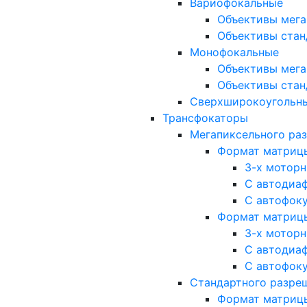
Вариофокальные
Объективы мега
Объективы стан
Монофокальные
Объективы мега
Объективы стан
Сверхширокоугольн
Трансфокаторы
Мегапиксельного ра
Формат матрицы: 
3-х мотор
С автодиа
С автофок
Формат матрицы: 1
3-х мотор
С автодиа
С автофок
Стандартного разре
Формат матрицы: 