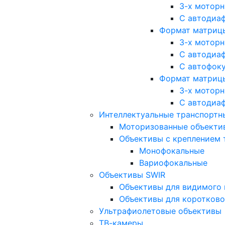
3-х мотор
С автодиа
Формат матрицы: 
3-х мотор
С автодиа
С автофок
Формат матрицы
3-х мотор
С автодиа
Интеллектуальные транспортны
Моторизованные объекти
Объективы с креплением 
Монофокальные
Вариофокальные
Объективы SWIR
Объективы для видимого 
Объективы для коротково
Ультрафиолетовые объективы
ТВ-камеры