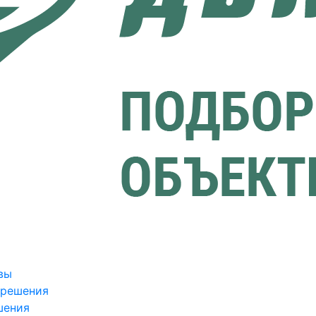
вы
зрешения
шения