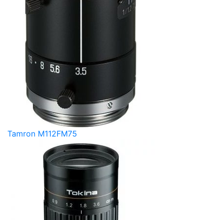
Tamron M112FM75