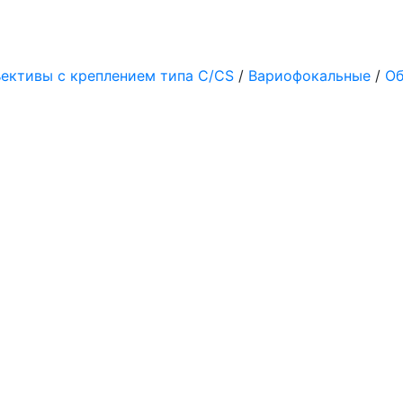
ективы с креплением типа C/CS
/
Вариофокальные
/
Об