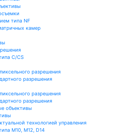
бъективы
осъемки
ием типа NF
матричных камер
вы
зрешения
типа C/CS
пиксельного разрешения
дартного разрешения
пиксельного разрешения
дартного разрешения
ые объективы
тивы
ктуальной технологией управления
ипа M10, M12, D14