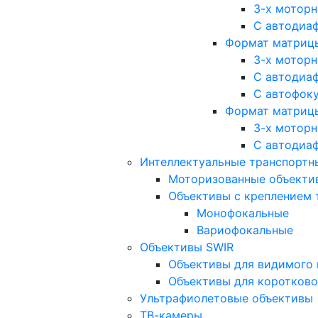
3-х мотор
С автодиа
Формат матрицы: 
3-х мотор
С автодиа
С автофок
Формат матрицы
3-х мотор
С автодиа
Интеллектуальные транспортны
Моторизованные объекти
Объективы с креплением 
Монофокальные
Вариофокальные
Объективы SWIR
Объективы для видимого 
Объективы для коротково
Ультрафиолетовые объективы
ТВ-камеры