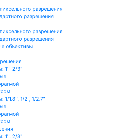
пиксельного разрешения
дартного разрешения
пиксельного разрешения
дартного разрешения
ые объективы
зрешения
1'', 2/3"
ные
фрагмой
усом
/1.8'', 1/2", 1/2.7"
ные
фрагмой
усом
шения
1'', 2/3"