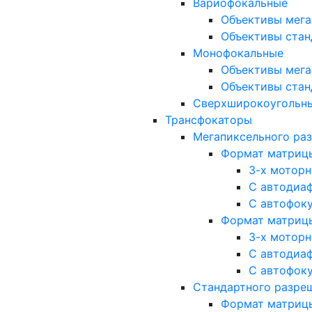
Вариофокальные
Объективы мега
Объективы стан
Монофокальные
Объективы мега
Объективы стан
Сверхширокоугольн
Трансфокаторы
Мегапиксельного ра
Формат матрицы: 
3-х мотор
С автодиа
С автофок
Формат матрицы: 1
3-х мотор
С автодиа
С автофок
Стандартного разре
Формат матрицы: 