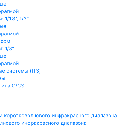
ные
фрагмой
1/1.8", 1/2"
ные
фрагмой
усом
: 1/3"
ные
фрагмой
е системы (ITS)
вы
типа C/CS
и коротковолнового инфракрасного диапазона
лнового инфракрасного диапазона