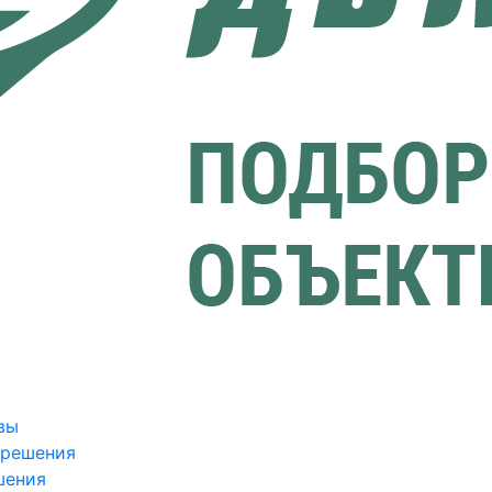
вы
зрешения
шения