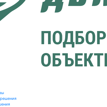
вы
зрешения
шения