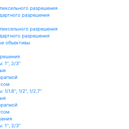
пиксельного разрешения
дартного разрешения
пиксельного разрешения
дартного разрешения
ые объективы
зрешения
1'', 2/3"
ные
фрагмой
усом
/1.8'', 1/2", 1/2.7"
ные
фрагмой
усом
шения
1'', 2/3"