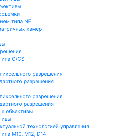
бъективы
осъемки
ием типа NF
матричных камер
вы
зрешения
типа C/CS
пиксельного разрешения
дартного разрешения
пиксельного разрешения
дартного разрешения
ые объективы
тивы
ктуальной технологией управления
ипа M10, M12, D14