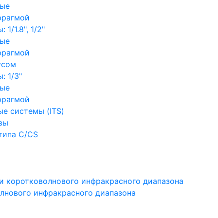
ные
фрагмой
1/1.8", 1/2"
ные
фрагмой
усом
: 1/3"
ные
фрагмой
е системы (ITS)
вы
типа C/CS
и коротковолнового инфракрасного диапазона
лнового инфракрасного диапазона