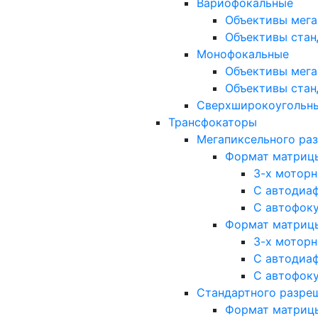
Вариофокальные
Объективы мега
Объективы стан
Монофокальные
Объективы мега
Объективы стан
Сверхширокоугольн
Трансфокаторы
Мегапиксельного ра
Формат матрицы: 
3-х мотор
С автодиа
С автофок
Формат матрицы: 1
3-х мотор
С автодиа
С автофок
Стандартного разре
Формат матрицы: 