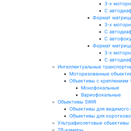
3-х мотор
С автодиа
Формат матрицы: 
3-х мотор
С автодиа
С автофок
Формат матрицы
3-х мотор
С автодиа
Интеллектуальные транспортны
Моторизованные объекти
Объективы с креплением 
Монофокальные
Вариофокальные
Объективы SWIR
Объективы для видимого 
Объективы для коротково
Ультрафиолетовые объективы
ТВ-камеры