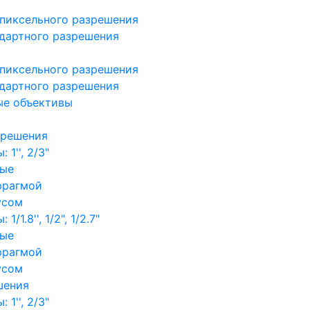
пиксельного разрешения
дартного разрешения
пиксельного разрешения
дартного разрешения
ые объективы
зрешения
1'', 2/3"
ные
фрагмой
усом
/1.8'', 1/2", 1/2.7"
ные
фрагмой
усом
шения
1'', 2/3"