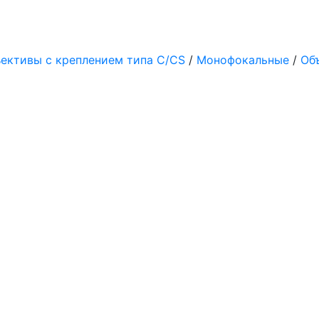
ективы с креплением типа C/CS
/
Монофокальные
/
Об