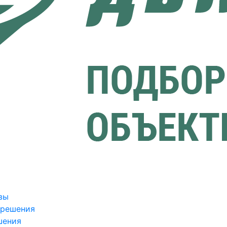
вы
зрешения
шения