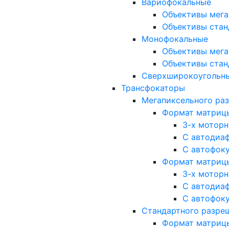
Вариофокальные
Объективы мега
Объективы стан
Монофокальные
Объективы мега
Объективы стан
Сверхширокоугольн
Трансфокаторы
Мегапиксельного ра
Формат матрицы: 
3-х мотор
С автодиа
С автофок
Формат матрицы: 1
3-х мотор
С автодиа
С автофок
Стандартного разре
Формат матрицы: 