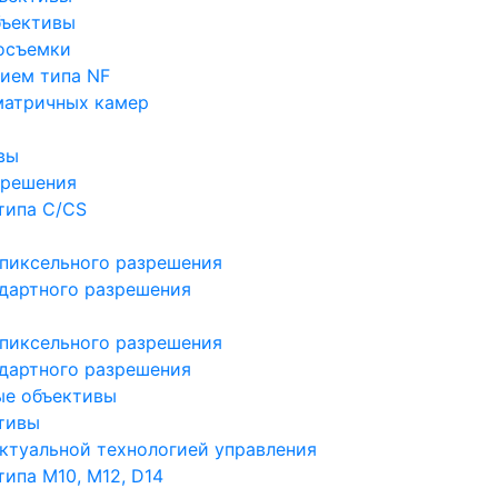
бъективы
осъемки
ием типа NF
матричных камер
вы
зрешения
типа C/CS
пиксельного разрешения
дартного разрешения
пиксельного разрешения
дартного разрешения
ые объективы
тивы
ктуальной технологией управления
ипа M10, M12, D14