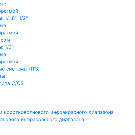
ные
фрагмой
1/1.8", 1/2"
ные
фрагмой
усом
: 1/3"
ные
фрагмой
е системы (ITS)
вы
типа C/CS
и коротковолнового инфракрасного диапазона
лнового инфракрасного диапазона