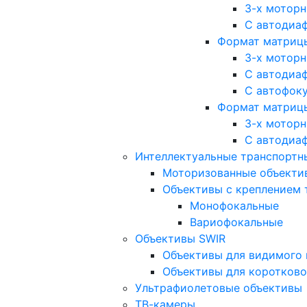
3-х мотор
С автодиа
Формат матрицы: 
3-х мотор
С автодиа
С автофок
Формат матрицы
3-х мотор
С автодиа
Интеллектуальные транспортны
Моторизованные объекти
Объективы с креплением 
Монофокальные
Вариофокальные
Объективы SWIR
Объективы для видимого 
Объективы для коротково
Ультрафиолетовые объективы
ТВ-камеры