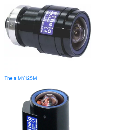
Theia MY125M