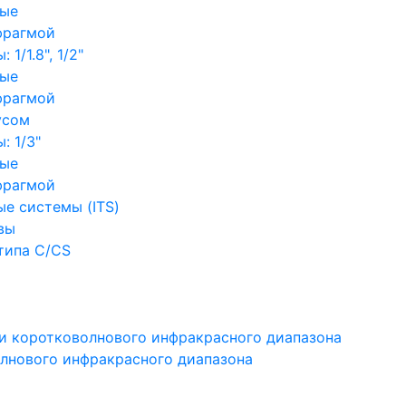
ные
фрагмой
1/1.8", 1/2"
ные
фрагмой
усом
: 1/3"
ные
фрагмой
е системы (ITS)
вы
типа C/CS
и коротковолнового инфракрасного диапазона
лнового инфракрасного диапазона