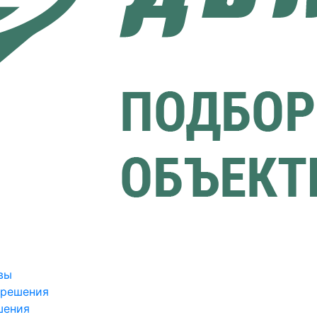
вы
зрешения
шения