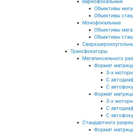
Вариофокальные
Объективы мега
Объективы стан
Монофокальные
Объективы мега
Объективы стан
Сверхширокоугольн
Трансфокаторы
Мегапиксельного ра
Формат матрицы: 
3-х мотор
С автодиа
С автофок
Формат матрицы: 1
3-х мотор
С автодиа
С автофок
Стандартного разре
Формат матрицы: 