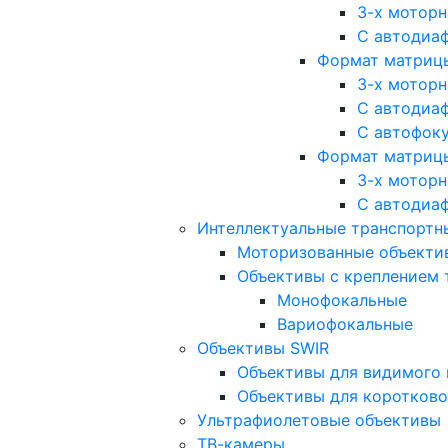
3-х мотор
С автодиа
Формат матрицы: 
3-х мотор
С автодиа
С автофок
Формат матрицы
3-х мотор
С автодиа
Интеллектуальные транспортны
Моторизованные объекти
Объективы с креплением 
Монофокальные
Вариофокальные
Объективы SWIR
Объективы для видимого 
Объективы для коротково
Ультрафиолетовые объективы
ТВ-камеры