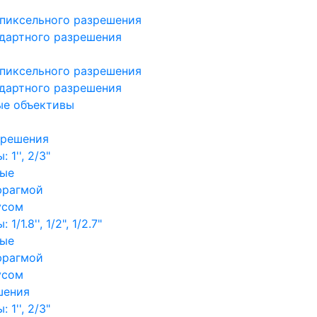
пиксельного разрешения
дартного разрешения
пиксельного разрешения
дартного разрешения
ые объективы
зрешения
1'', 2/3"
ные
фрагмой
усом
/1.8'', 1/2", 1/2.7"
ные
фрагмой
усом
шения
1'', 2/3"