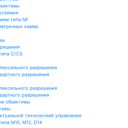
бъективы
осъемки
ием типа NF
матричных камер
вы
зрешения
типа C/CS
пиксельного разрешения
дартного разрешения
пиксельного разрешения
дартного разрешения
ые объективы
тивы
ктуальной технологией управления
ипа M10, M12, D14