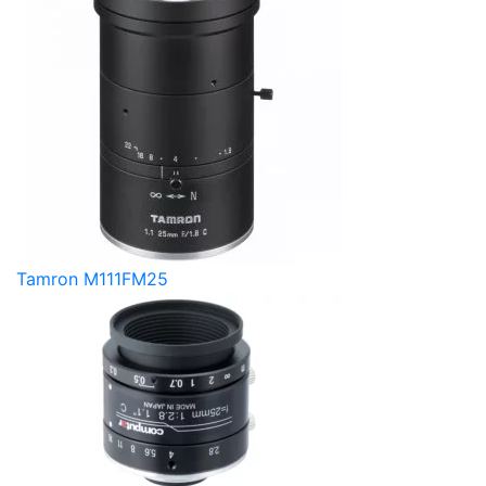
Tamron M111FM25