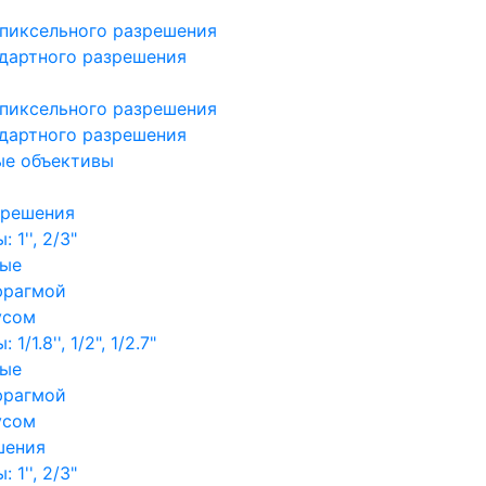
пиксельного разрешения
дартного разрешения
пиксельного разрешения
дартного разрешения
ые объективы
зрешения
1'', 2/3"
ные
фрагмой
усом
/1.8'', 1/2", 1/2.7"
ные
фрагмой
усом
шения
1'', 2/3"