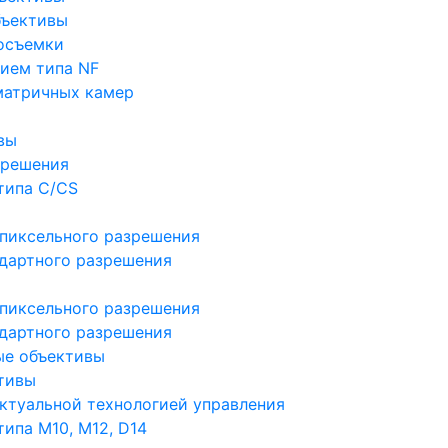
бъективы
осъемки
ием типа NF
матричных камер
вы
зрешения
типа C/CS
пиксельного разрешения
дартного разрешения
пиксельного разрешения
дартного разрешения
ые объективы
тивы
ктуальной технологией управления
ипа M10, M12, D14