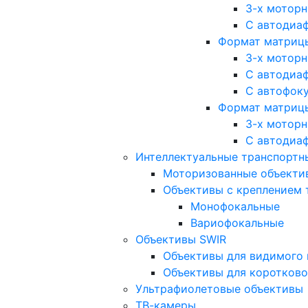
3-х мотор
С автодиа
Формат матрицы: 
3-х мотор
С автодиа
С автофок
Формат матрицы
3-х мотор
С автодиа
Интеллектуальные транспортны
Моторизованные объекти
Объективы с креплением 
Монофокальные
Вариофокальные
Объективы SWIR
Объективы для видимого 
Объективы для коротково
Ультрафиолетовые объективы
ТВ-камеры