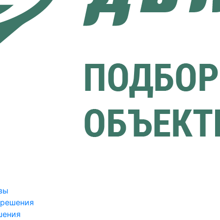
вы
зрешения
шения