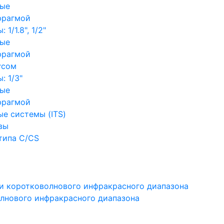
ные
фрагмой
1/1.8", 1/2"
ные
фрагмой
усом
: 1/3"
ные
фрагмой
е системы (ITS)
вы
типа C/CS
и коротковолнового инфракрасного диапазона
лнового инфракрасного диапазона