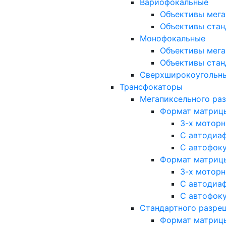
Вариофокальные
Объективы мега
Объективы стан
Монофокальные
Объективы мега
Объективы стан
Сверхширокоугольн
Трансфокаторы
Мегапиксельного ра
Формат матрицы: 
3-х мотор
С автодиа
С автофок
Формат матрицы: 1
3-х мотор
С автодиа
С автофок
Стандартного разре
Формат матрицы: 