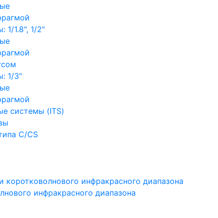
ные
фрагмой
1/1.8", 1/2"
ные
фрагмой
усом
: 1/3"
ные
фрагмой
е системы (ITS)
вы
типа C/CS
и коротковолнового инфракрасного диапазона
лнового инфракрасного диапазона