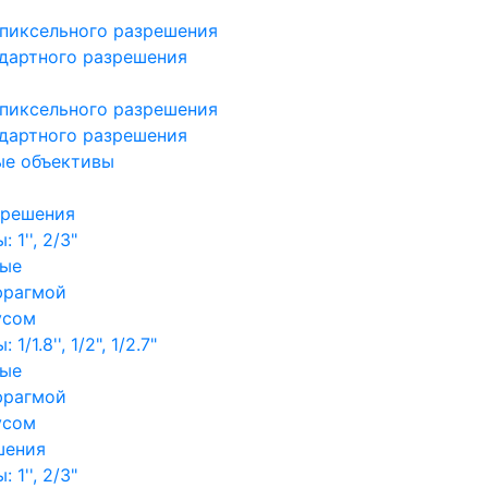
пиксельного разрешения
дартного разрешения
пиксельного разрешения
дартного разрешения
ые объективы
зрешения
1'', 2/3"
ные
фрагмой
усом
/1.8'', 1/2", 1/2.7"
ные
фрагмой
усом
шения
1'', 2/3"