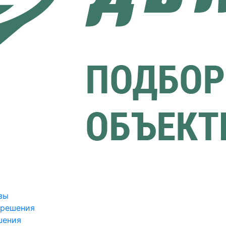
вы
зрешения
шения