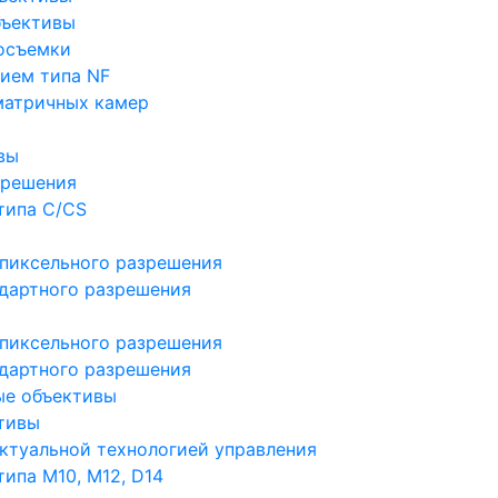
бъективы
осъемки
ием типа NF
матричных камер
вы
зрешения
типа C/CS
пиксельного разрешения
дартного разрешения
пиксельного разрешения
дартного разрешения
ые объективы
тивы
ктуальной технологией управления
ипа M10, M12, D14