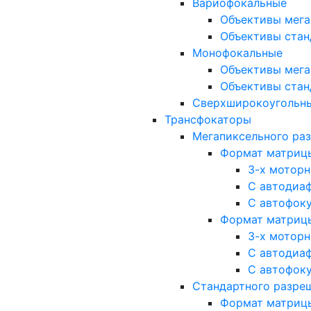
Вариофокальные
Объективы мега
Объективы стан
Монофокальные
Объективы мега
Объективы стан
Сверхширокоугольн
Трансфокаторы
Мегапиксельного ра
Формат матрицы: 
3-х мотор
С автодиа
С автофок
Формат матрицы: 1
3-х мотор
С автодиа
С автофок
Стандартного разре
Формат матрицы: 