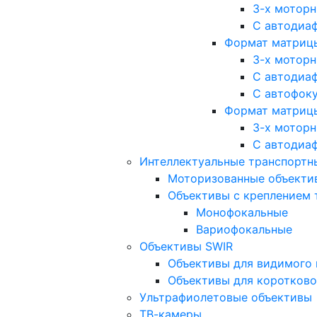
3-х мотор
С автодиа
Формат матрицы: 
3-х мотор
С автодиа
С автофок
Формат матрицы
3-х мотор
С автодиа
Интеллектуальные транспортны
Моторизованные объекти
Объективы с креплением 
Монофокальные
Вариофокальные
Объективы SWIR
Объективы для видимого 
Объективы для коротково
Ультрафиолетовые объективы
ТВ-камеры