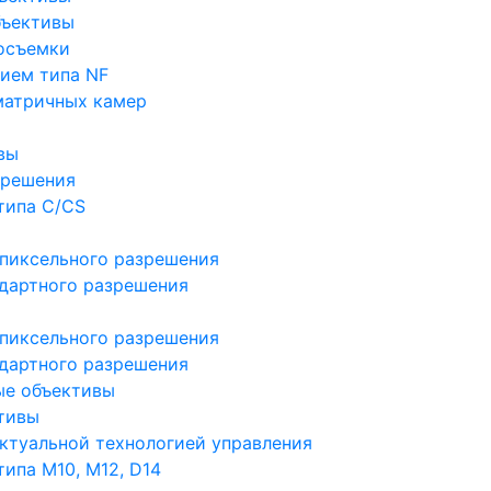
бъективы
осъемки
ием типа NF
матричных камер
вы
зрешения
типа C/CS
пиксельного разрешения
дартного разрешения
пиксельного разрешения
дартного разрешения
ые объективы
тивы
ктуальной технологией управления
ипа M10, M12, D14