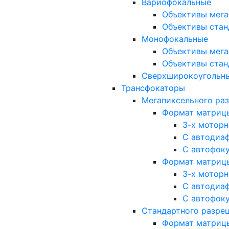
Вариофокальные
Объективы мега
Объективы стан
Монофокальные
Объективы мега
Объективы стан
Сверхширокоугольн
Трансфокаторы
Мегапиксельного ра
Формат матрицы: 
3-х мотор
С автодиа
С автофок
Формат матрицы: 1
3-х мотор
С автодиа
С автофок
Стандартного разре
Формат матрицы: 