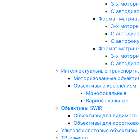
3-х мотор
С автодиа
Формат матрицы: 
3-х мотор
С автодиа
С автофок
Формат матрицы
3-х мотор
С автодиа
Интеллектуальные транспортны
Моторизованные объекти
Объективы с креплением 
Монофокальные
Вариофокальные
Объективы SWIR
Объективы для видимого 
Объективы для коротково
Ультрафиолетовые объективы
ТВ-камеры