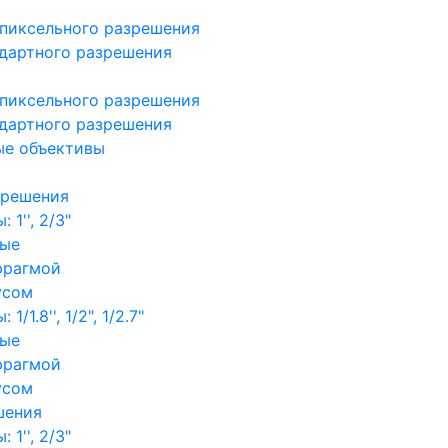
пиксельного разрешения
дартного разрешения
пиксельного разрешения
дартного разрешения
ые объективы
зрешения
1'', 2/3"
ные
фрагмой
усом
/1.8'', 1/2", 1/2.7"
ные
фрагмой
усом
шения
1'', 2/3"