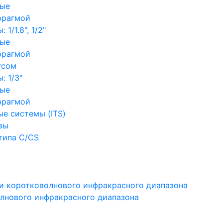
ные
фрагмой
1/1.8", 1/2"
ные
фрагмой
усом
: 1/3"
ные
фрагмой
е системы (ITS)
вы
типа C/CS
и коротковолнового инфракрасного диапазона
лнового инфракрасного диапазона