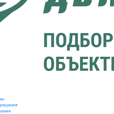
вы
зрешения
шения