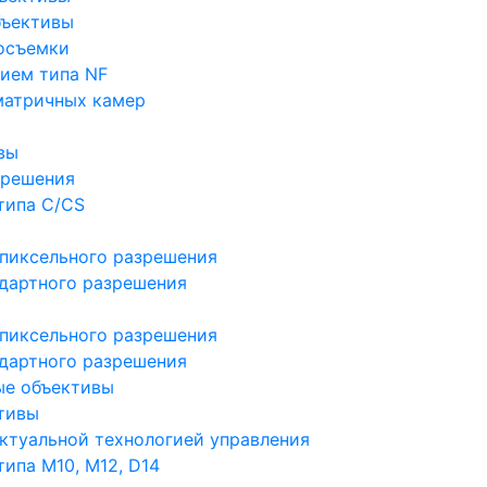
бъективы
осъемки
ием типа NF
матричных камер
вы
зрешения
типа C/CS
пиксельного разрешения
дартного разрешения
пиксельного разрешения
дартного разрешения
ые объективы
тивы
ктуальной технологией управления
ипа M10, M12, D14