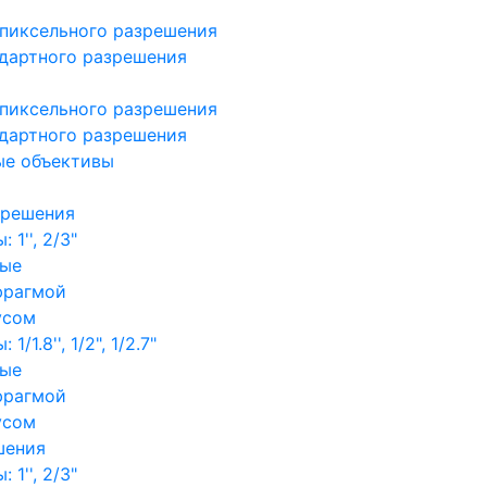
пиксельного разрешения
дартного разрешения
пиксельного разрешения
дартного разрешения
ые объективы
зрешения
1'', 2/3"
ные
фрагмой
усом
/1.8'', 1/2", 1/2.7"
ные
фрагмой
усом
шения
1'', 2/3"