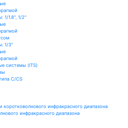
ные
фрагмой
1/1.8", 1/2"
ные
фрагмой
усом
: 1/3"
ные
фрагмой
е системы (ITS)
вы
типа C/CS
и коротковолнового инфракрасного диапазона
лнового инфракрасного диапазона