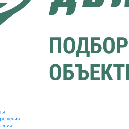
вы
зрешения
шения