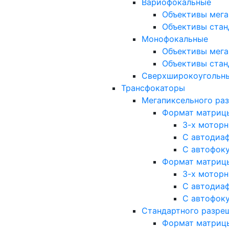
Вариофокальные
Объективы мега
Объективы стан
Монофокальные
Объективы мега
Объективы стан
Сверхширокоугольн
Трансфокаторы
Мегапиксельного ра
Формат матрицы: 
3-х мотор
С автодиа
С автофок
Формат матрицы: 1
3-х мотор
С автодиа
С автофок
Стандартного разре
Формат матрицы: 