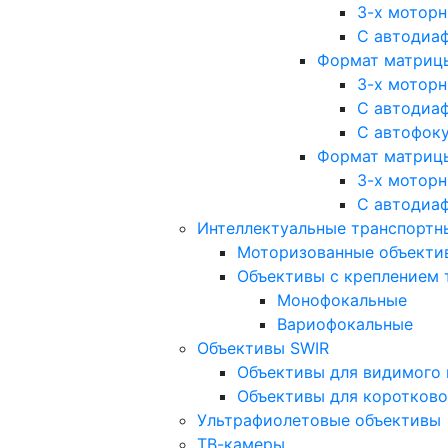
3-х мотор
С автодиа
Формат матрицы: 
3-х мотор
С автодиа
С автофок
Формат матрицы
3-х мотор
С автодиа
Интеллектуальные транспортны
Моторизованные объекти
Объективы с креплением 
Монофокальные
Вариофокальные
Объективы SWIR
Объективы для видимого 
Объективы для коротково
Ультрафиолетовые объективы
ТВ-камеры