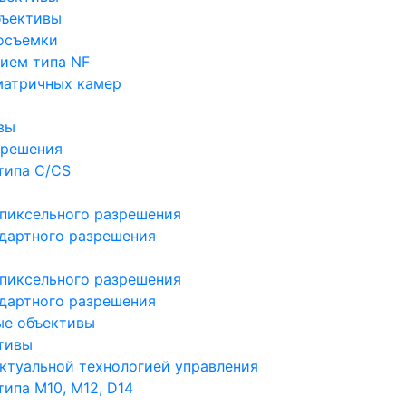
бъективы
осъемки
ием типа NF
матричных камер
вы
зрешения
типа C/CS
пиксельного разрешения
дартного разрешения
пиксельного разрешения
дартного разрешения
ые объективы
тивы
ктуальной технологией управления
ипа M10, M12, D14