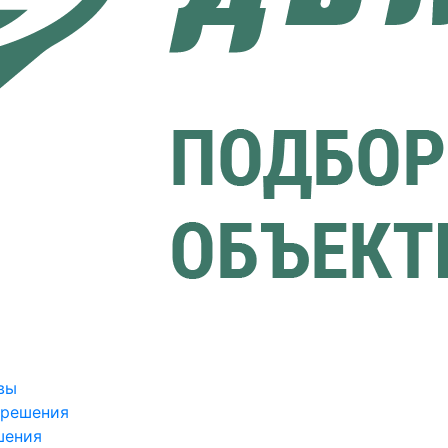
вы
зрешения
шения