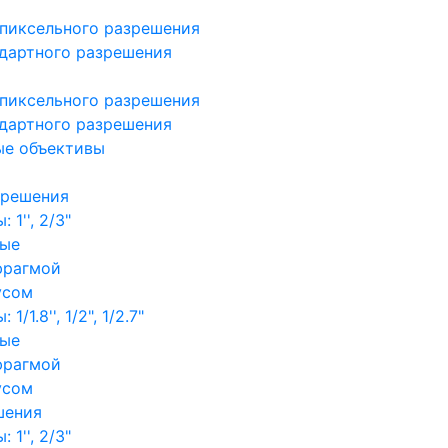
пиксельного разрешения
дартного разрешения
пиксельного разрешения
дартного разрешения
ые объективы
зрешения
1'', 2/3"
ные
фрагмой
усом
/1.8'', 1/2", 1/2.7"
ные
фрагмой
усом
шения
1'', 2/3"