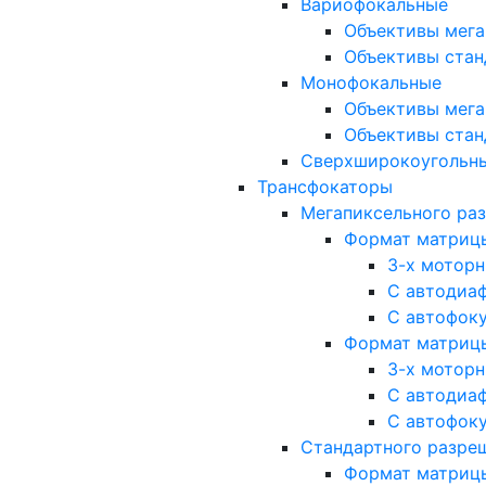
Вариофокальные
Объективы мега
Объективы стан
Монофокальные
Объективы мега
Объективы стан
Сверхширокоугольн
Трансфокаторы
Мегапиксельного ра
Формат матрицы: 
3-х мотор
С автодиа
С автофок
Формат матрицы: 1
3-х мотор
С автодиа
С автофок
Стандартного разре
Формат матрицы: 