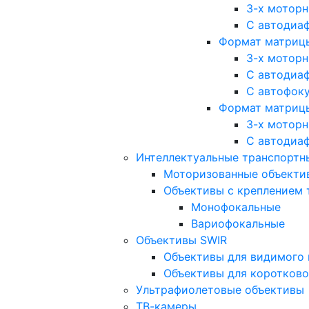
3-х мотор
С автодиа
Формат матрицы: 
3-х мотор
С автодиа
С автофок
Формат матрицы
3-х мотор
С автодиа
Интеллектуальные транспортны
Моторизованные объекти
Объективы с креплением 
Монофокальные
Вариофокальные
Объективы SWIR
Объективы для видимого 
Объективы для коротково
Ультрафиолетовые объективы
ТВ-камеры