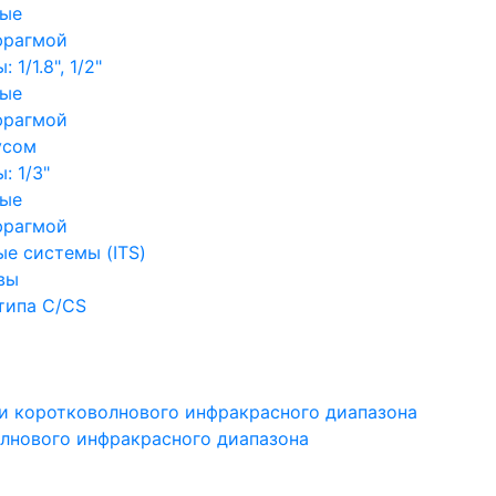
ные
фрагмой
1/1.8", 1/2"
ные
фрагмой
усом
: 1/3"
ные
фрагмой
е системы (ITS)
вы
типа C/CS
и коротковолнового инфракрасного диапазона
лнового инфракрасного диапазона